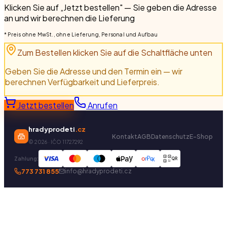
Klicken Sie auf „Jetzt bestellen" — Sie geben die Adresse
an und wir berechnen die Lieferung
* Preis ohne MwSt., ohne Lieferung, Personal und Aufbau
Zum Bestellen klicken Sie auf die Schaltfläche unten
Geben Sie die Adresse und den Termin ein — wir
berechnen Verfügbarkeit und Lieferpreis.
Jetzt bestellen
Anrufen
hradyprodeti
.cz
Kontakt
AGB
Datenschutz
E-Shop
©
2026
· IČO 11727292
Zahlung:
QR
773 731 855
info@hradyprodeti.cz