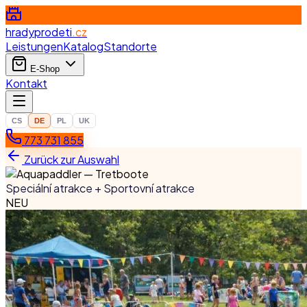
hradyprodeti
.cz
Leistungen
Katalog
Standorte
E-Shop
Kontakt
CS
DE
PL
UK
773 731 855
Zurück zur Auswahl
Speciální atrakce + Sportovní atrakce
NEU