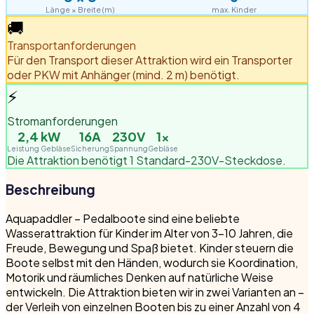
Länge × Breite (m)
max. Kinder
🚚
Transportanforderungen
Für den Transport dieser Attraktion wird ein Transporter
oder PKW mit Anhänger (mind. 2 m) benötigt.
⚡
Stromanforderungen
2,4
kW
16A
230V
1
×
Leistung Gebläse
Sicherung
Spannung
Gebläse
Die Attraktion benötigt 1 Standard-230V-Steckdose.
Beschreibung
Aquapaddler – Pedalboote sind eine beliebte
Wasserattraktion für Kinder im Alter von 3–10 Jahren, die
Freude, Bewegung und Spaß bietet. Kinder steuern die
Boote selbst mit den Händen, wodurch sie Koordination,
Motorik und räumliches Denken auf natürliche Weise
entwickeln. Die Attraktion bieten wir in zwei Varianten an –
der Verleih von einzelnen Booten bis zu einer Anzahl von 4