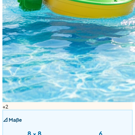
+
2
📐
Maße
8
×
8
6