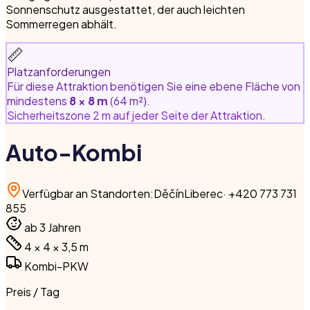
Sonnenschutz ausgestattet, der auch leichten
Sommerregen abhält.
📏
Platzanforderungen
Für diese Attraktion benötigen Sie eine ebene Fläche von
mindestens
8 × 8 m
(64 m²).
Sicherheitszone 2 m auf jeder Seite der Attraktion.
Auto-Kombi
Verfügbar an Standorten
:
Děčín
Liberec
·
+420 773 731
855
ab 3 Jahren
4 × 4 × 3,5
m
Kombi-PKW
Preis / Tag