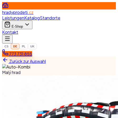
hradyprodeti
.cz
Leistungen
Katalog
Standorte
E-Shop
Kontakt
CS
DE
PL
UK
773 731 855
Zurück zur Auswahl
Malý hrad