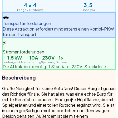
4
×
4
3,5
Länge × Breite (m)
Höhe (m)
🚗
Transportanforderungen
Diese Attraktion erfordert mindestens einen Kombi-PKW
für den Transport.
⚡
Stromanforderungen
1,5
kW
10A
230V
1
×
Leistung Gebläse
Sicherung
Spannung
Gebläse
Die Attraktion benötigt 1 Standard-230V-Steckdose.
Beschreibung
Große Neuigkeit für kleine Autofans! Dieser Burg ist genau
das Richtige für sie. Sie hat alles, was eine echte Burg für
echte Rennfahrer braucht. Eine große Hüpffläche, die mit
Spielgeräten und einer tollen Rutsche ergänzt wird. Sie ist
in einem großartigen motorsportlichen und Rennwagen-
Design gehalten. Außerdem ist sie mit einem