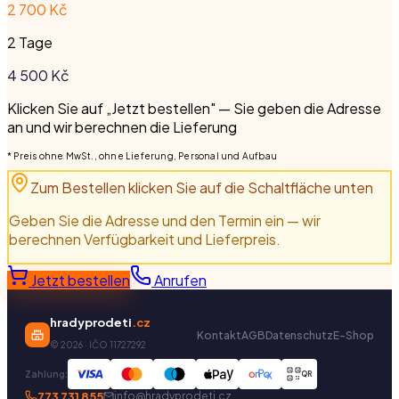
2 700 Kč
2 Tage
4 500
Kč
Klicken Sie auf „Jetzt bestellen" — Sie geben die Adresse
an und wir berechnen die Lieferung
* Preis ohne MwSt., ohne Lieferung, Personal und Aufbau
Zum Bestellen klicken Sie auf die Schaltfläche unten
Geben Sie die Adresse und den Termin ein — wir
berechnen Verfügbarkeit und Lieferpreis.
Jetzt bestellen
Anrufen
hradyprodeti
.cz
Kontakt
AGB
Datenschutz
E-Shop
©
2026
· IČO 11727292
Zahlung:
QR
773 731 855
info@hradyprodeti.cz