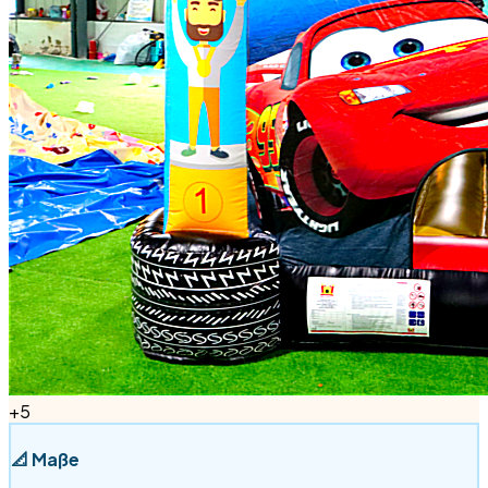
+
5
📐
Maße