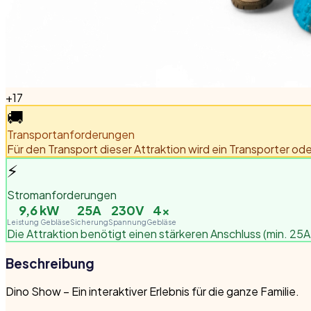
+
17
🚚
Transportanforderungen
Für den Transport dieser Attraktion wird ein Transporter od
⚡
Stromanforderungen
9,6
kW
25A
230V
4
×
Leistung Gebläse
Sicherung
Spannung
Gebläse
Die Attraktion benötigt einen stärkeren Anschluss (min. 25A 
Beschreibung
Dino Show – Ein interaktiver Erlebnis für die ganze Familie.