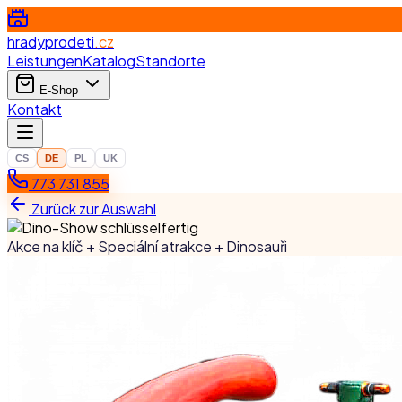
hradyprodeti
.cz
Leistungen
Katalog
Standorte
E-Shop
Kontakt
CS
DE
PL
UK
773 731 855
Zurück zur Auswahl
Akce na klíč + Speciální atrakce + Dinosauři