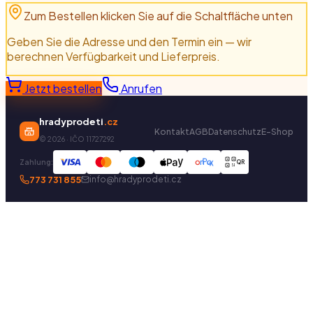
Zum Bestellen klicken Sie auf die Schaltfläche unten
Geben Sie die Adresse und den Termin ein — wir
berechnen Verfügbarkeit und Lieferpreis.
Jetzt bestellen
Anrufen
hradyprodeti
.cz
Kontakt
AGB
Datenschutz
E-Shop
©
2026
· IČO 11727292
Zahlung:
QR
773 731 855
info@hradyprodeti.cz