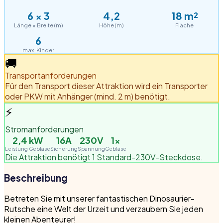
6
×
3
4,2
18
m²
Länge × Breite (m)
Höhe (m)
Fläche
6
max. Kinder
🚚
Transportanforderungen
Für den Transport dieser Attraktion wird ein Transporter
oder PKW mit Anhänger (mind. 2 m) benötigt.
⚡
Stromanforderungen
2,4
kW
16A
230V
1
×
Leistung Gebläse
Sicherung
Spannung
Gebläse
Die Attraktion benötigt 1 Standard-230V-Steckdose.
Beschreibung
Betreten Sie mit unserer fantastischen Dinosaurier-
Rutsche eine Welt der Urzeit und verzaubern Sie jeden
kleinen Abenteurer!