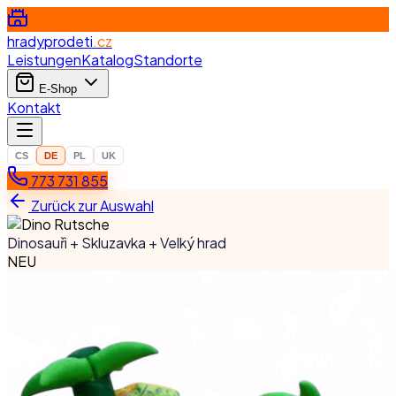
hradyprodeti
.cz
Leistungen
Katalog
Standorte
E-Shop
Kontakt
CS
DE
PL
UK
773 731 855
Zurück zur Auswahl
Dinosauři + Skluzavka + Velký hrad
NEU