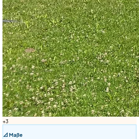
+
3
📐
Maße