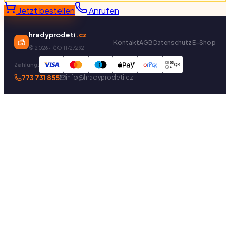
Jetzt bestellen
Anrufen
hradyprodeti
.cz
Kontakt
AGB
Datenschutz
E-Shop
©
2026
· IČO 11727292
Zahlung:
QR
773 731 855
info@hradyprodeti.cz