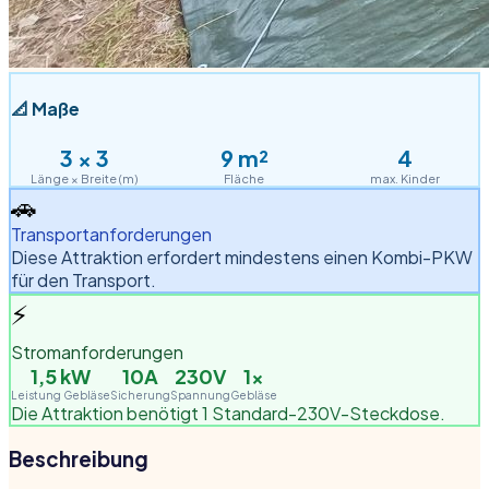
📐
Maße
3
×
3
9
m²
4
Länge × Breite (m)
Fläche
max. Kinder
🚗
Transportanforderungen
Diese Attraktion erfordert mindestens einen Kombi-PKW
für den Transport.
⚡
Stromanforderungen
1,5
kW
10A
230V
1
×
Leistung Gebläse
Sicherung
Spannung
Gebläse
Die Attraktion benötigt 1 Standard-230V-Steckdose.
Beschreibung