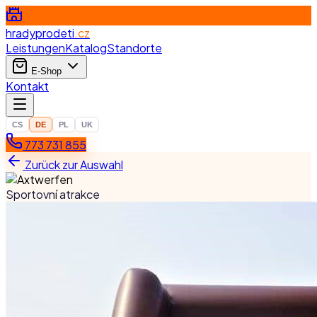
hradyprodeti
.cz
Leistungen
Katalog
Standorte
E-Shop
Kontakt
CS
DE
PL
UK
773 731 855
Zurück zur Auswahl
Sportovní atrakce