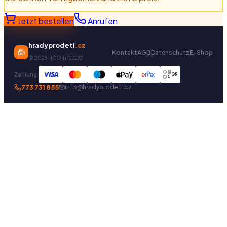
Jetzt bestellen
Anrufen
hradyprodeti
.cz
Kontakt
AGB
Datenschutz
E-Shop
©
2026
· IČO 11727292
Zahlung:
QR
773 731 855
info@hradyprodeti.cz