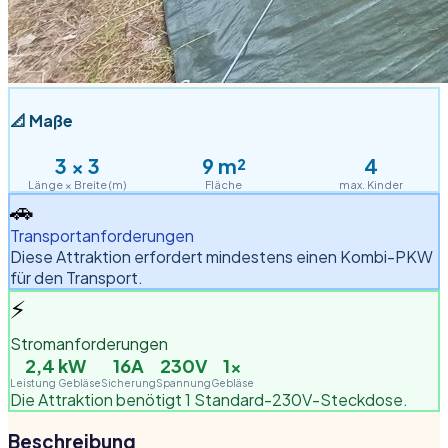
📐
Maße
3
×
3
9
m²
4
Länge × Breite (m)
Fläche
max. Kinder
🚗
Transportanforderungen
Diese Attraktion erfordert mindestens einen Kombi-PKW
für den Transport.
⚡
Stromanforderungen
2,4
kW
16A
230V
1
×
Leistung Gebläse
Sicherung
Spannung
Gebläse
Die Attraktion benötigt 1 Standard-230V-Steckdose.
Beschreibung