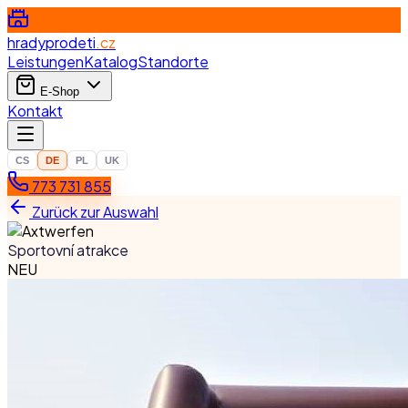
hradyprodeti
.cz
Leistungen
Katalog
Standorte
E-Shop
Kontakt
CS
DE
PL
UK
773 731 855
Zurück zur Auswahl
Sportovní atrakce
NEU