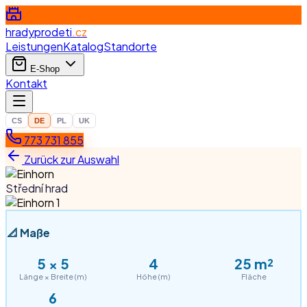
hradyprodeti
.cz
Leistungen
Katalog
Standorte
E-Shop
Kontakt
CS
DE
PL
UK
773 731 855
Zurück zur Auswahl
Střední hrad
📐
Maße
5
×
5
4
25
m²
Länge × Breite (m)
Höhe (m)
Fläche
6