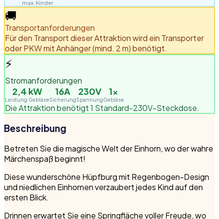
max. Kinder
🚚
Transportanforderungen
Für den Transport dieser Attraktion wird ein Transporter
oder PKW mit Anhänger (mind. 2 m) benötigt.
⚡
Stromanforderungen
2,4
kW
16A
230V
1
×
Leistung Gebläse
Sicherung
Spannung
Gebläse
Die Attraktion benötigt 1 Standard-230V-Steckdose.
Beschreibung
Betreten Sie die magische Welt der Einhorn, wo der wahre
Märchenspaß beginnt!
Diese wunderschöne Hüpfburg mit Regenbogen-Design
und niedlichen Einhornen verzaubert jedes Kind auf den
ersten Blick.
Drinnen erwartet Sie eine Springfläche voller Freude, wo