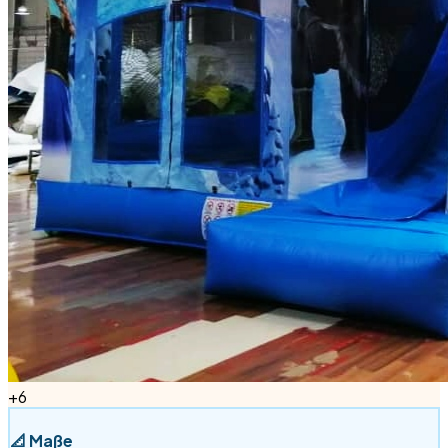
+
6
📐
Maße