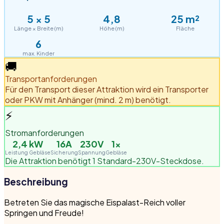
5
×
5
4,8
25
m²
Länge × Breite (m)
Höhe (m)
Fläche
6
max. Kinder
🚚
Transportanforderungen
Für den Transport dieser Attraktion wird ein Transporter
oder PKW mit Anhänger (mind. 2 m) benötigt.
⚡
Stromanforderungen
2,4
kW
16A
230V
1
×
Leistung Gebläse
Sicherung
Spannung
Gebläse
Die Attraktion benötigt 1 Standard-230V-Steckdose.
Beschreibung
Betreten Sie das magische Eispalast-Reich voller
Springen und Freude!