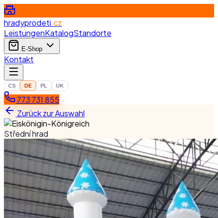
hradyprodeti
.cz
Leistungen
Katalog
Standorte
E-Shop
Kontakt
CS
DE
PL
UK
773 731 855
Zurück zur Auswahl
Střední hrad