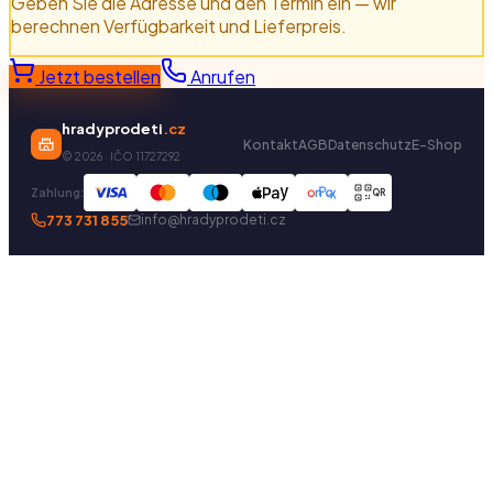
Geben Sie die Adresse und den Termin ein — wir
berechnen Verfügbarkeit und Lieferpreis.
Jetzt bestellen
Anrufen
hradyprodeti
.cz
Kontakt
AGB
Datenschutz
E-Shop
©
2026
· IČO 11727292
Zahlung:
QR
773 731 855
info@hradyprodeti.cz