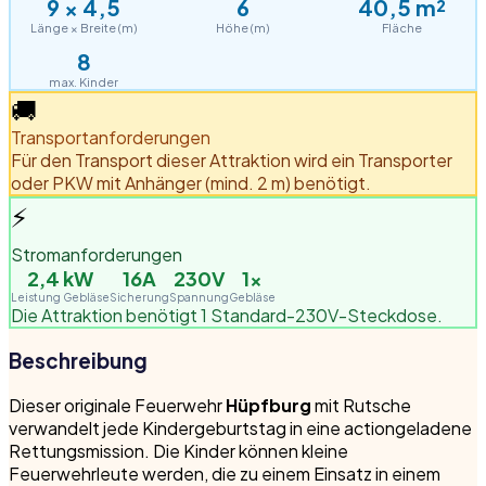
9
×
4,5
6
40,5
m²
Länge × Breite (m)
Höhe (m)
Fläche
8
max. Kinder
🚚
Transportanforderungen
Für den Transport dieser Attraktion wird ein Transporter
oder PKW mit Anhänger (mind. 2 m) benötigt.
⚡
Stromanforderungen
2,4
kW
16A
230V
1
×
Leistung Gebläse
Sicherung
Spannung
Gebläse
Die Attraktion benötigt 1 Standard-230V-Steckdose.
Beschreibung
Dieser originale Feuerwehr
Hüpfburg
mit Rutsche
verwandelt jede Kindergeburtstag in eine actiongeladene
Rettungsmission. Die Kinder können kleine
Feuerwehrleute werden, die zu einem Einsatz in einem