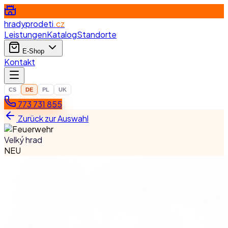
hradyprodeti
.cz
Leistungen
Katalog
Standorte
E-Shop
Kontakt
CS
DE
PL
UK
773 731 855
Zurück zur Auswahl
Velký hrad
NEU