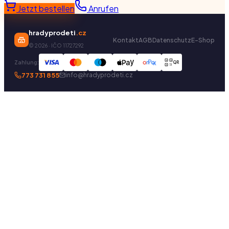
Jetzt bestellen
Anrufen
hradyprodeti
.cz
Kontakt
AGB
Datenschutz
E-Shop
©
2026
· IČO 11727292
Zahlung:
QR
773 731 855
info@hradyprodeti.cz