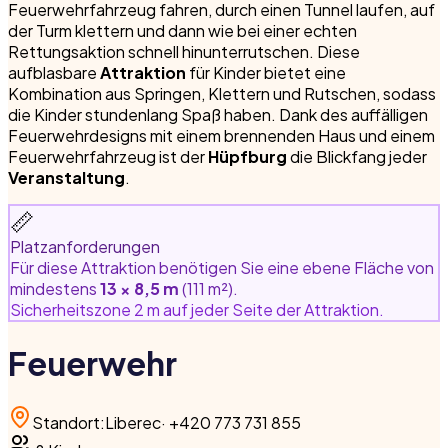
Feuerwehrfahrzeug fahren, durch einen Tunnel laufen, auf
der Turm klettern und dann wie bei einer echten
Rettungsaktion schnell hinunterrutschen. Diese
aufblasbare
Attraktion
für Kinder bietet eine
Kombination aus Springen, Klettern und Rutschen, sodass
die Kinder stundenlang Spaß haben. Dank des auffälligen
Feuerwehrdesigns mit einem brennenden Haus und einem
Feuerwehrfahrzeug ist der
Hüpfburg
die Blickfang jeder
Veranstaltung
.
📏
Platzanforderungen
Für diese Attraktion benötigen Sie eine ebene Fläche von
mindestens
13 × 8,5 m
(111 m²).
Sicherheitszone 2 m auf jeder Seite der Attraktion.
Feuerwehr
Standort
:
Liberec
·
+420 773 731 855