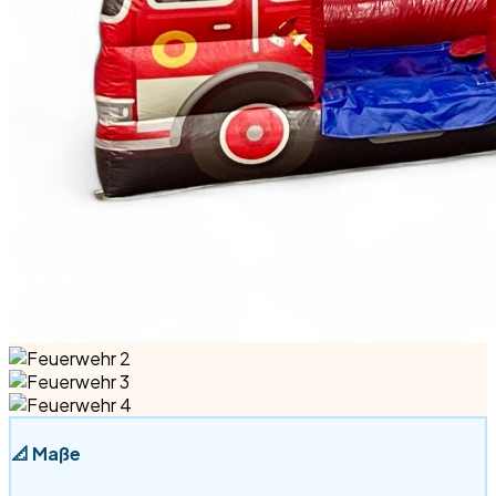
📐
Maße