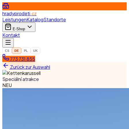
hradyprodeti
.cz
Leistungen
Katalog
Standorte
E-Shop
Kontakt
CS
DE
PL
UK
773 731 855
Zurück zur Auswahl
Speciální atrakce
NEU