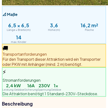
📐
Maße
6,5
×
6,5
3,6
16,2
m²
Länge × Breite (m)
Höhe (m)
Fläche
14
max. Kinder
🚚
Transportanforderungen
Für den Transport dieser Attraktion wird ein Transporter
oder PKW mit Anhänger (mind. 2 m) benötigt.
⚡
Stromanforderungen
2,4
kW
16A
230V
1
×
Leistung Gebläse
Sicherung
Spannung
Gebläse
Die Attraktion benötigt 1 Standard-230V-Steckdose.
Beschreibung