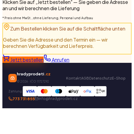
Klicken Sie auf „Jetzt bestellen" — Sie geben die Adresse
an und wir berechnen die Lieferung
* Preis ohne MwSt., ohne Lieferung, Personal und Aufbau
Zum Bestellen klicken Sie auf die Schaltfläche unten
Geben Sie die Adresse und den Termin ein — wir
berechnen Verfügbarkeit und Lieferpreis.
Jetzt bestellen
Anrufen
hradyprodeti
.cz
Kontakt
AGB
Datenschutz
E-Shop
©
2026
· IČO 11727292
Zahlung:
QR
773 731 855
info@hradyprodeti.cz