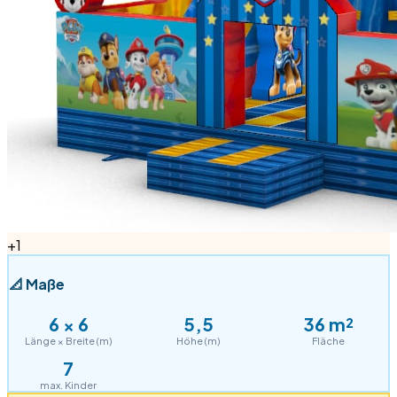
+
1
📐
Maße
6
×
6
5,5
36
m²
Länge × Breite (m)
Höhe (m)
Fläche
7
max. Kinder