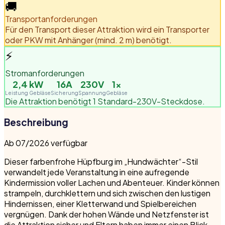
🚚
Transportanforderungen
Für den Transport dieser Attraktion wird ein Transporter
oder PKW mit Anhänger (mind. 2 m) benötigt.
⚡
Stromanforderungen
2,4
kW
16A
230V
1
×
Leistung Gebläse
Sicherung
Spannung
Gebläse
Die Attraktion benötigt 1 Standard-230V-Steckdose.
Beschreibung
Ab 07/2026 verfügbar
Dieser farbenfrohe Hüpfburg im „Hundwächter“-Stil
verwandelt jede Veranstaltung in eine aufregende
Kindermission voller Lachen und Abenteuer. Kinder können
strampeln, durchklettern und sich zwischen den lustigen
Hindernissen, einer Kletterwand und Spielbereichen
vergnügen. Dank der hohen Wände und Netzfenster ist
die Attraktion sicher und Eltern haben immer einen Blick