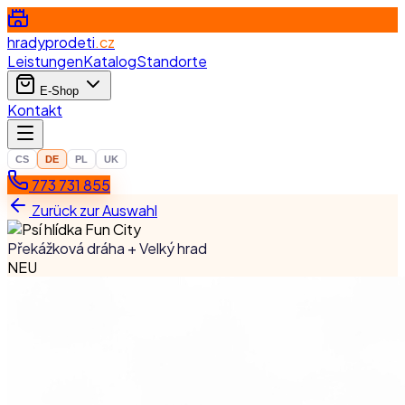
hradyprodeti
.cz
Leistungen
Katalog
Standorte
E-Shop
Kontakt
CS
DE
PL
UK
773 731 855
Zurück zur Auswahl
Překážková dráha + Velký hrad
NEU