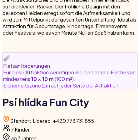
auf die kleinen Racker. Der fröhliche Design mit den
beliebten Helden erregt sofort die Aufmerksamkeit und
wird zum Mittelpunkt der gesamten Unterhaltung. Ideal als
Attraktion für Geburtstage, Kindertage, Firmenevents
oder Festivals, wo es von Minute Null an Spaß haben kann.
📏
Platzanforderungen
Für diese Attraktion benötigen Sie eine ebene Fläche von
mindestens
10 × 10 m
(100 m²).
Sicherheitszone 2 m auf jeder Seite der Attraktion.
Psí hlídka Fun City
Standort
:
Liberec
·
+420 773 731 855
7
Kinder
ab 3 Jahren