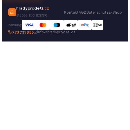
hradyprodeti
.cz
Kontakt
AGB
Datenschutz
E-Shop
©
2026
· IČO 11727292
Zahlung:
QR
773 731 855
info@hradyprodeti.cz