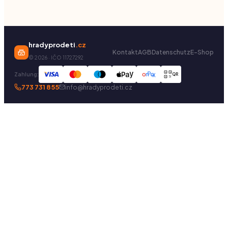
hradyprodeti
.cz
Kontakt
AGB
Datenschutz
E-Shop
©
2026
· IČO 11727292
Zahlung:
QR
773 731 855
info@hradyprodeti.cz