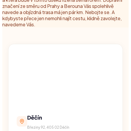
značení ze směru od Prahy a Berouna Vás spolehlivě
navede a objízdná trasa má jen pár km. Nebojte se. A
kdybyste přece jen nemohli najít cestu, klidně zavolejte,
navedeme Vás.
Děčín
Březiny 92, 405 02 Děčín