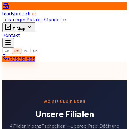
hradyprodeti
.cz
Leistungen
Katalog
Standorte
E-Shop
Kontakt
CS
DE
PL
UK
773 731 855
WO SIE UNS FINDEN
Unsere Filialen
4 Filialen in ganz Tschechien — Liberec, Prag, Děčín und