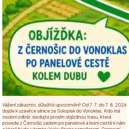
Vážení zákazníci, důležité upozornění! Od 7. 7. do 7. 8. 2026
dojde k uzavírce silnice ze Solopisk do Vonoklas. Kdo má
osobní odběr, sledujte prosím objízdnou trasu, která
povede z Černošic zadem po panelové a lesní cestě k nám
a která bude v tomto úseku řízena semaforem. Dopravní