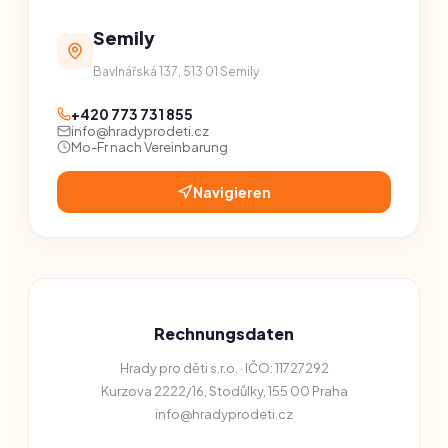
Semily
Bavlnářská 137, 513 01 Semily
+420 773 731 855
info@hradyprodeti.cz
Mo-Fr nach Vereinbarung
Navigieren
Rechnungsdaten
Hrady pro děti s.r.o. · IČO: 11727292
Kurzova 2222/16, Stodůlky, 155 00 Praha
info@hradyprodeti.cz