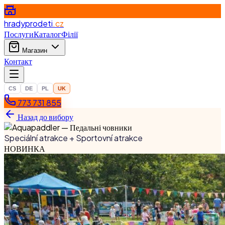
hradyprodeti
.cz
Послуги
Каталог
Філії
Магазин
Контакт
CS
DE
PL
UK
773 731 855
Назад до вибору
Speciální atrakce + Sportovní atrakce
НОВИНКА