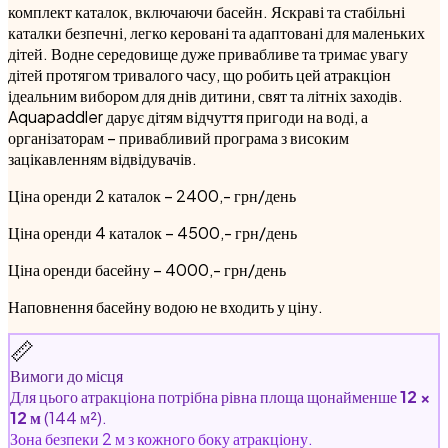
комплект каталок, включаючи басейн. Яскраві та стабільні
каталки безпечні, легко керовані та адаптовані для маленьких
дітей. Водне середовище дуже привабливе та тримає увагу
дітей протягом тривалого часу, що робить цей атракціон
ідеальним вибором для днів дитини, свят та літніх заходів.
Aquapaddler дарує дітям відчуття пригоди на воді, а
організаторам – привабливий програма з високим
зацікавленням відвідувачів.
Ціна оренди 2 каталок – 2400,- грн/день
Ціна оренди 4 каталок – 4500,- грн/день
Ціна оренди басейну – 4000,- грн/день
Наповнення басейну водою не входить у ціну.
📏
Вимоги до місця
Для цього атракціона потрібна рівна площа щонайменше
12 ×
12 м
(144 м²).
Зона безпеки 2 м з кожного боку атракціону.