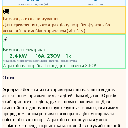
довжина × ширина (м)
макс. дітей
🚚
Вимоги до транспортування
Для перевезення цього атракціону потрібен фургон або
легковий автомобіль з причепом (мін. 2 м).
⚡
Вимоги до електрики
2,4
kW
16A
230V
1
×
потужність повітродувки
запобіжник
напруга
повітродувка
Атракціону потрібна 1 стандартна розетка 230В.
Опис
Aquapaddler – каталки з приводом є популярною водним
атракціоном, призначеним для дітей віком від 3 до 10 років,
який приносить радість, рух та розваги одночасно. Діти
самостійно за допомогою рук керують каталкою, тим самим
природним чином розвиваючи координацію, моторику та
орієнтацію в просторі. Атракціон пропонується у двох
варіантах – оренда окремих каталок до 4-х штук або повний