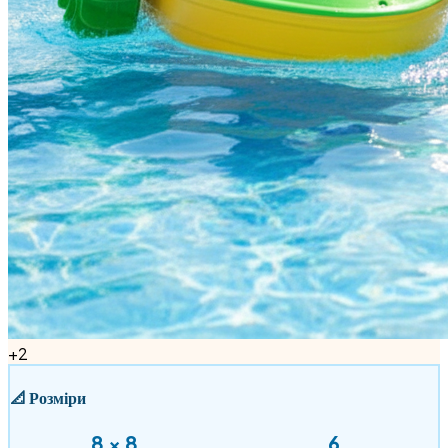
+
2
📐
Розміри
8
×
8
6