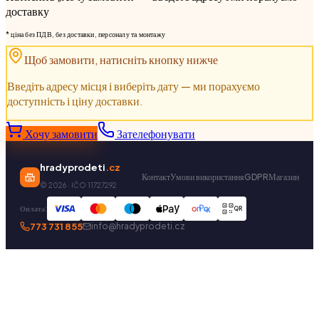
доставку
* ціна без ПДВ, без доставки, персоналу та монтажу
Щоб замовити, натисніть кнопку нижче
Введіть адресу місця і виберіть дату — ми порахуємо
доступність і ціну доставки.
Хочу замовити
Зателефонувати
hradyprodeti
.cz
Контакт
Умови використання
GDPR
Магазин
©
2026
· IČO 11727292
Оплата:
QR
773 731 855
info@hradyprodeti.cz