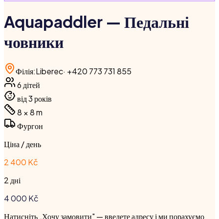
Aquapaddler — Педальні
човники
Філія
:
Liberec
·
+420 773 731 855
6
дітей
від 3 років
8 × 8
m
Фургон
Ціна / день
2 400 Kč
2 дні
4 000
Kč
Натисніть „Хочу замовити" — введете адресу і ми порахуємо