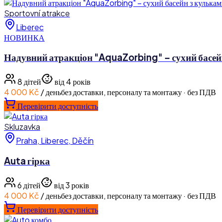
Sportovní atrakce
Liberec
НОВИНКА
Надувний атракціон "AquaZorbing" – сухий басей
8
дітей
від 4 років
4 000 Kč
/ день
без доставки, персоналу та монтажу · без ПДВ
Перевірити доступність
Skluzavka
Praha, Liberec, Děčín
Auta гірка
6
дітей
від 3 років
4 000 Kč
/ день
без доставки, персоналу та монтажу · без ПДВ
Перевірити доступність