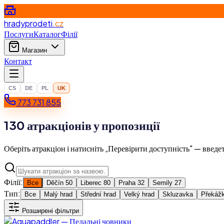
hradyprodeti
.cz
Послуги
Каталог
Філії
Магазин
Контакт
CS
DE
PL
UK
773 731 855
130 атракціонів у пропозиції
Оберіть атракціон і натисніть „Перевірити доступність" — введет
Філії:
Все
Děčín
50
Liberec
80
Praha
32
Semily
27
Тип:
Все
Malý hrad
Střední hrad
Velký hrad
Skluzavka
Překážk
Розширені фільтри