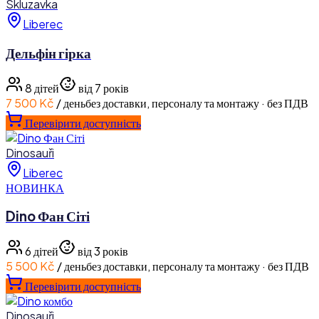
Skluzavka
Liberec
Дельфін гірка
8
дітей
від 7 років
7 500 Kč
/ день
без доставки, персоналу та монтажу · без ПДВ
Перевірити доступність
Dinosauři
Liberec
НОВИНКА
Dino Фан Сіті
6
дітей
від 3 років
5 500 Kč
/ день
без доставки, персоналу та монтажу · без ПДВ
Перевірити доступність
Dinosauři