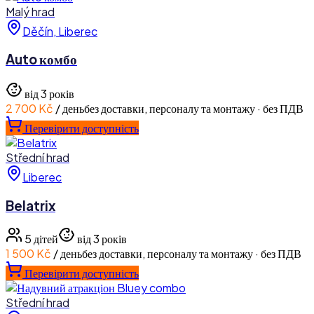
Malý hrad
Děčín, Liberec
Auto комбо
від 3 років
2 700 Kč
/ день
без доставки, персоналу та монтажу · без ПДВ
Перевірити доступність
Střední hrad
Liberec
Belatrix
5
дітей
від 3 років
1 500 Kč
/ день
без доставки, персоналу та монтажу · без ПДВ
Перевірити доступність
Střední hrad