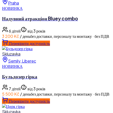
Praha
НОВИНКА
Надувний атракціон Bluey combo
6
дітей
від 3 років
3 200 Kč
/ день
без доставки, персоналу та монтажу · без ПДВ
Перевірити доступність
Skluzavka
Semily, Liberec
НОВИНКА
Бульдозер гірка
7
дітей
від 3 років
5 500 Kč
/ день
без доставки, персоналу та монтажу · без ПДВ
Перевірити доступність
Skluzavka