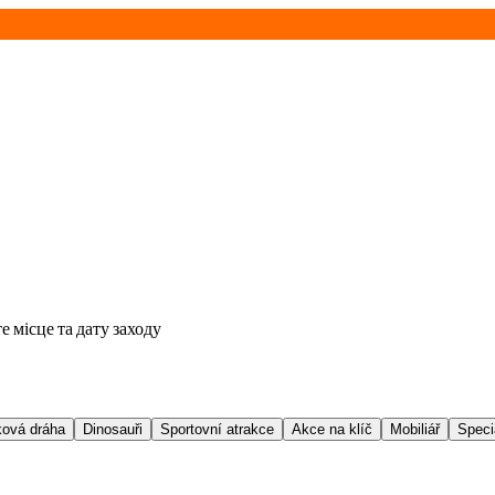
е місце та дату заходу
ová dráha
Dinosauři
Sportovní atrakce
Akce na klíč
Mobiliář
Speci