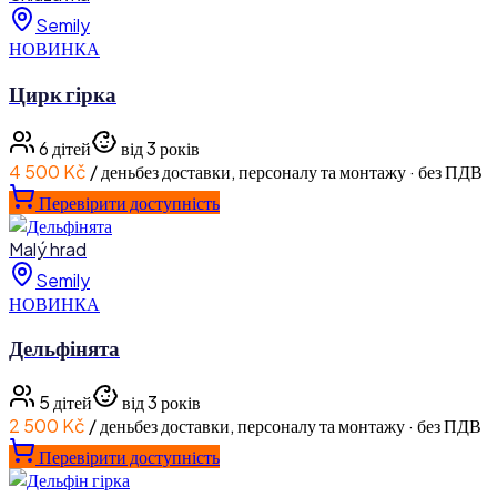
Semily
НОВИНКА
Цирк гірка
6
дітей
від 3 років
4 500 Kč
/ день
без доставки, персоналу та монтажу · без ПДВ
Перевірити доступність
Malý hrad
Semily
НОВИНКА
Дельфінята
5
дітей
від 3 років
2 500 Kč
/ день
без доставки, персоналу та монтажу · без ПДВ
Перевірити доступність