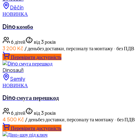
Děčín
НОВИНКА
Dino комбо
6
дітей
від 3 років
3 200 Kč
/ день
без доставки, персоналу та монтажу · без ПДВ
Перевірити доступність
Dinosauři
Semily
НОВИНКА
Dino смуга перешкод
6
дітей
від 3 років
4 500 Kč
/ день
без доставки, персоналу та монтажу · без ПДВ
Перевірити доступність