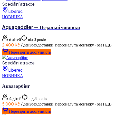
Speciální atrakce
Liberec
НОВИНКА
Aquapaddler — Педальні човники
6
дітей
від 3 років
2 400 Kč
/ день
без доставки, персоналу та монтажу · без ПДВ
Перевірити доступність
Speciální atrakce
Liberec
НОВИНКА
Аквазорбінг
4
дітей
від 3 років
5 000 Kč
/ день
без доставки, персоналу та монтажу · без ПДВ
Перевірити доступність