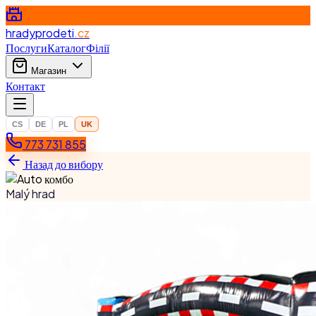
hradyprodeti
.cz
Послуги
Каталог
Філії
Магазин
Контакт
CS
DE
PL
UK
773 731 855
Назад до вибору
Malý hrad