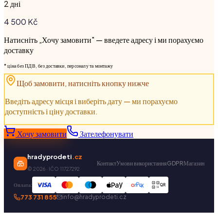
2 дні
4 500
Kč
Натисніть „Хочу замовити" — введете адресу і ми порахуємо
доставку
* ціна без ПДВ, без доставки, персоналу та монтажу
Щоб замовити, натисніть кнопку нижче
Введіть адресу місця і виберіть дату — ми порахуємо
доступність і ціну доставки.
Хочу замовити
Зателефонувати
hradyprodeti
.cz
Контакт
Умови використання
GDPR
Магазин
©
2026
· IČO 11727292
Оплата:
QR
773 731 855
info@hradyprodeti.cz