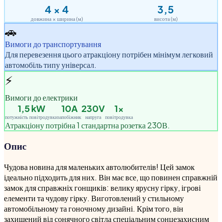
4
×
4
3,5
довжина × ширина (м)
висота (м)
🚗
Вимоги до транспортування
Для перевезення цього атракціону потрібен мінімум легковий
автомобіль типу універсал.
⚡
Вимоги до електрики
1,5
kW
10A
230V
1
×
потужність повітродувки
запобіжник
напруга
повітродувка
Атракціону потрібна 1 стандартна розетка 230В.
Опис
Чудова новина для маленьких автолюбителів! Цей замок
ідеально підходить для них. Він має все, що повинен справжній
замок для справжніх гонщиків: велику ярусну гірку, ігрові
елементи та чудову гірку. Виготовлений у стильному
автомобільному та гоночному дизайні. Крім того, він
захищений від сонячного світла спеціальним сонцезахисним