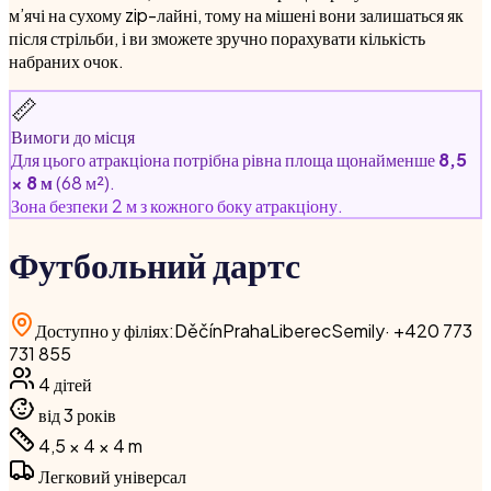
м’ячі на сухому zip-лайні, тому на мішені вони залишаться як
після стрільби, і ви зможете зручно порахувати кількість
набраних очок.
📏
Вимоги до місця
Для цього атракціона потрібна рівна площа щонайменше
8,5
× 8 м
(68 м²).
Зона безпеки 2 м з кожного боку атракціону.
Футбольний дартс
Доступно у філіях
:
Děčín
Praha
Liberec
Semily
·
+420 773
731 855
4
дітей
від 3 років
4,5 × 4 × 4
m
Легковий універсал