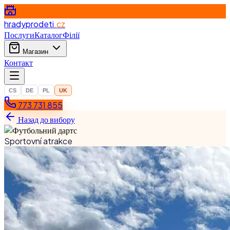
hradyprodeti
.cz
Послуги
Каталог
Філії
Магазин
Контакт
CS
DE
PL
UK
773 731 855
Назад до вибору
Sportovní atrakce