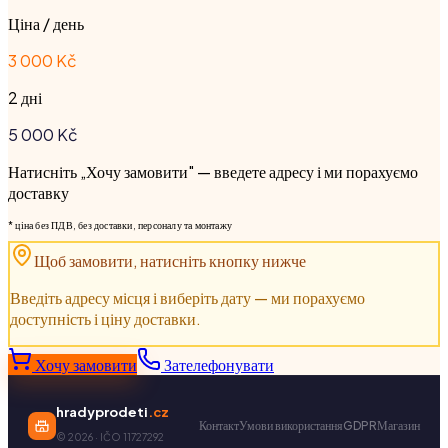
Ціна / день
3 000 Kč
2 дні
5 000
Kč
Натисніть „Хочу замовити" — введете адресу і ми порахуємо
доставку
* ціна без ПДВ, без доставки, персоналу та монтажу
Щоб замовити, натисніть кнопку нижче
Введіть адресу місця і виберіть дату — ми порахуємо
доступність і ціну доставки.
Хочу замовити
Зателефонувати
hradyprodeti
.cz
Контакт
Умови використання
GDPR
Магазин
©
2026
· IČO 11727292