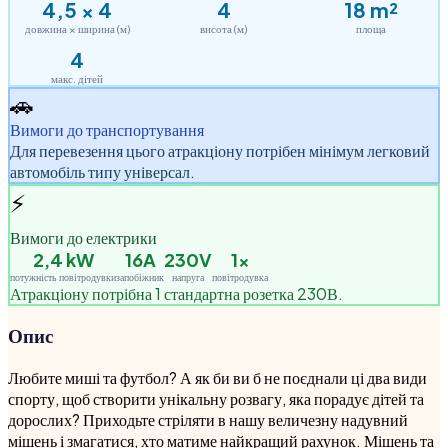
4,5
×
4
4
18
m²
довжина × ширина (м)
висота (м)
площа
4
макс. дітей
🚗
Вимоги до транспортування
Для перевезення цього атракціону потрібен мінімум легковий
автомобіль типу універсал.
⚡
Вимоги до електрики
2,4
kW
16A
230V
1
×
потужність повітродувки
запобіжник
напруга
повітродувка
Атракціону потрібна 1 стандартна розетка 230В.
Опис
Любите миші та футбол? А як би ви б не поєднали ці два види
спорту, щоб створити унікальну розвагу, яка порадує дітей та
дорослих? Приходьте стріляти в нашу величезну
надувний
мішень і змагатися, хто матиме найкращий рахунок. Мішень та