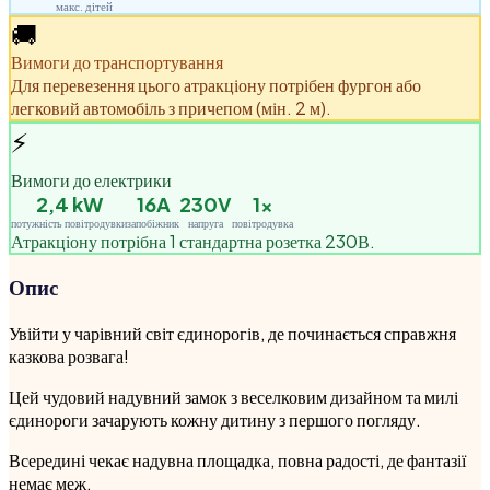
макс. дітей
🚚
Вимоги до транспортування
Для перевезення цього атракціону потрібен фургон або
легковий автомобіль з причепом (мін. 2 м).
⚡
Вимоги до електрики
2,4
kW
16A
230V
1
×
потужність повітродувки
запобіжник
напруга
повітродувка
Атракціону потрібна 1 стандартна розетка 230В.
Опис
Увійти у чарівний світ єдинорогів, де починається справжня
казкова розвага!
Цей чудовий надувний замок з веселковим дизайном та милі
єдинороги зачарують кожну дитину з першого погляду.
Всередині чекає надувна площадка, повна радості, де фантазії
немає меж.