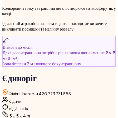
Кольоровий гілку та грайливі деталі створюють атмосферу, як у
казці.
Ідеальний атракціон на свята та дитячі заходи, де ви хочете
викликати посмішки та магічну розвагу!
📏
Вимоги до місця
Для цього атракціона потрібна рівна площа щонайменше
9 × 9
м
(81 м²).
Зона безпеки 2 м з кожного боку атракціону.
Єдиноріг
Філія
:
Liberec
·
+420 773 731 855
6
дітей
від 3 років
5 × 5 × 4
m