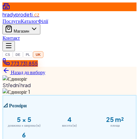
hradyprodeti
.cz
Послуги
Каталог
Філії
Магазин
Контакт
CS
DE
PL
UK
773 731 855
Назад до вибору
Střední hrad
📐
Розміри
5
×
5
4
25
m²
довжина × ширина (м)
висота (м)
площа
6