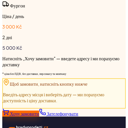
Фургон
Ціна / день
3 000 Kč
2 дні
5 000
Kč
Натисніть „Хочу замовити" — введете адресу і ми порахуємо
доставку
* ціна без ПДВ, без доставки, персоналу та монтажу
Щоб замовити, натисніть кнопку нижче
Введіть адресу місця і виберіть дату — ми порахуємо
доступність і ціну доставки.
Хочу замовити
Зателефонувати
hradyprodeti
.cz