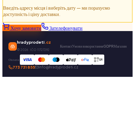
Введіть адресу місця і виберіть дату — ми порахуємо
доступність і ціну доставки.
Хочу замовити
Зателефонувати
hradyprodeti
.cz
Контакт
Умови використання
GDPR
Магазин
©
2026
· IČO 11727292
Оплата:
QR
773 731 855
info@hradyprodeti.cz