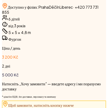
Доступно у філіях
:
Praha
Děčín
Liberec
·
+420 773 731
855
6
дітей
від 3 років
5 × 5 × 4,8
m
Фургон
Ціна / день
3 200 Kč
2 дні
5 000
Kč
Натисніть „Хочу замовити" — введете адресу і ми порахуємо
доставку
* ціна без ПДВ, без доставки, персоналу та монтажу
Щоб замовити, натисніть кнопку нижче