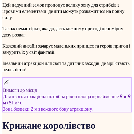
Цей надувний замок пропонує велику зону для стрибків з
ігровими елементами, де діти можуть розважитися на повну
силу.
Також немає гірки, яка додасть кожному пригоді непомірну
дозу розваг.
Казковий дизайн зачарує маленьких принцес та героїв пригод і
занурить їх у світ фантазії.
Ідеальний атракціон для свят та дитячих заходів, де мрії стають
реальністю!
📏
Вимоги до місця
Для цього атракціона потрібна рівна площа щонайменше
9 × 9
м
(81 м²).
Зона безпеки 2 м з кожного боку атракціону.
Крижане королівство