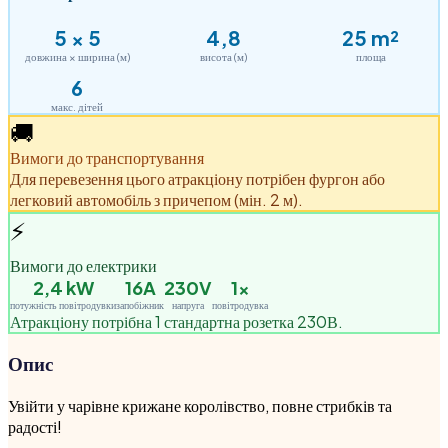
5
×
5
4,8
25
m²
довжина × ширина (м)
висота (м)
площа
6
макс. дітей
🚚
Вимоги до транспортування
Для перевезення цього атракціону потрібен фургон або
легковий автомобіль з причепом (мін. 2 м).
⚡
Вимоги до електрики
2,4
kW
16A
230V
1
×
потужність повітродувки
запобіжник
напруга
повітродувка
Атракціону потрібна 1 стандартна розетка 230В.
Опис
Увійти у чарівне крижане королівство, повне стрибків та
радості!