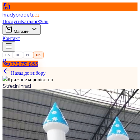
hradyprodeti
.cz
Послуги
Каталог
Філії
Магазин
Контакт
CS
DE
PL
UK
773 731 855
Назад до вибору
Střední hrad