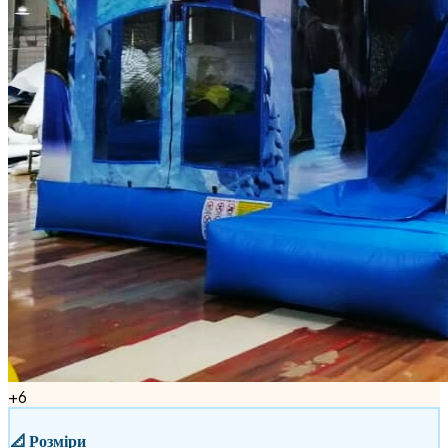
+
6
📐
Розміри