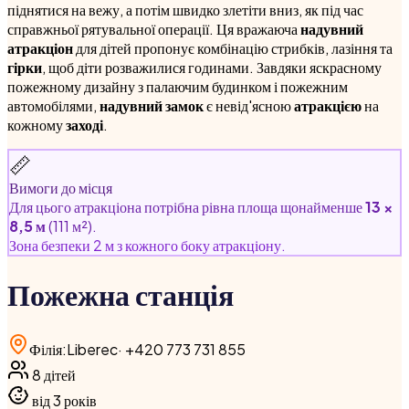
піднятися на вежу, а потім швидко злетіти вниз, як під час
справжньої рятувальної операції. Ця вражаюча
надувний
атракціон
для дітей пропонує комбінацію стрибків, лазіння та
гірки
, щоб діти розважилися годинами. Завдяки яскрасному
пожежному дизайну з палаючим будинком і пожежним
автомобілями,
надувний замок
є невід'ясною
атракцією
на
кожному
заході
.
📏
Вимоги до місця
Для цього атракціона потрібна рівна площа щонайменше
13 ×
8,5 м
(111 м²).
Зона безпеки 2 м з кожного боку атракціону.
Пожежна станція
Філія
:
Liberec
·
+420 773 731 855
8
дітей
від 3 років