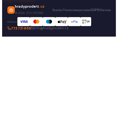
hradyprodeti
.cz
Контакт
Умови використання
GDPR
Магазин
©
2026
· IČO 11727292
Оплата:
QR
773 731 855
info@hradyprodeti.cz