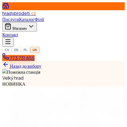
hradyprodeti
.cz
Послуги
Каталог
Філії
Магазин
Контакт
CS
DE
PL
UK
773 731 855
Назад до вибору
Velký hrad
НОВИНКА