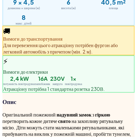
9
×
4,5
6
40,5
m²
довжина × ширина (м)
висота (м)
площа
8
макс. дітей
🚚
Вимоги до транспортування
Для перевезення цього атракціону потрібен фургон або
легковий автомобіль з причепом (мін. 2 м).
⚡
Вимоги до електрики
2,4
kW
16A
230V
1
×
потужність повітродувки
запобіжник
напруга
повітродувка
Атракціону потрібна 1 стандартна розетка 230В.
Опис
Оригінальний пожежний
надувний замок
з
гіркою
перетворить кожне дитяче
свято
на захопливу рятувальну
місію. Діти можуть стати маленькими рятувальниками, які
прибувають на виклик у пожежній машині, пробігти тунелем,