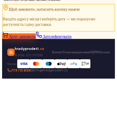
Щоб замовити, натисніть кнопку нижче
Введіть адресу місця і виберіть дату — ми порахуємо
доступність і ціну доставки.
Хочу замовити
Зателефонувати
hradyprodeti
.cz
Контакт
Умови використання
GDPR
Магазин
©
2026
· IČO 11727292
Оплата:
QR
773 731 855
info@hradyprodeti.cz