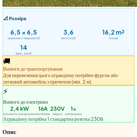
📐
Розміри
6,5
×
6,5
3,6
16,2
m²
довжина × ширина (м)
висота (м)
площа
14
макс. дітей
🚚
Вимоги до транспортування
Для перевезення цього атракціону потрібен фургон або
легковий автомобіль з причепом (мін. 2 м).
⚡
Вимоги до електрики
2,4
kW
16A
230V
1
×
потужність повітродувки
запобіжник
напруга
повітродувка
Атракціону потрібна 1 стандартна розетка 230В.
Опис