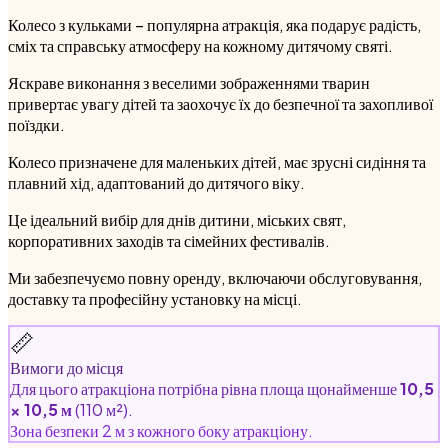
Колесо з кульками – популярна атракція, яка подарує радість,
сміх та справську атмосферу на кожному дитячому святі.
Яскраве виконання з веселими зображеннями тварин
привертає увагу дітей та заохочує їх до безпечної та захопливої
поїздки.
Колесо призначене для маленьких дітей, має зрусні сидіння та
плавний хід, адаптований до дитячого віку.
Це ідеальний вибір для днів дитини, міських свят,
корпоративних заходів та сімейних фестивалів.
Ми забезпечуємо повну оренду, включаючи обслуговування,
доставку та професійну установку на місці.
📏
Вимоги до місця
Для цього атракціона потрібна рівна площа щонайменше
10,5
× 10,5 м
(110 м²).
Зона безпеки 2 м з кожного боку атракціону.