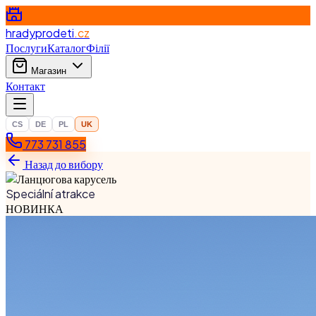
hradyprodeti
.cz
Послуги
Каталог
Філії
Магазин
Контакт
CS
DE
PL
UK
773 731 855
Назад до вибору
Speciální atrakce
НОВИНКА