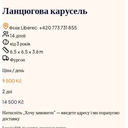
Ланцюгова карусель
Філія
:
Liberec
·
+420 773 731 855
14
дітей
від 3 років
6,5 × 6,5 × 3,6
m
Фургон
Ціна / день
9 500 Kč
2 дні
14 500
Kč
Натисніть „Хочу замовити" — введете адресу і ми порахуємо
доставку
* ціна без ПДВ, без доставки, персоналу та монтажу