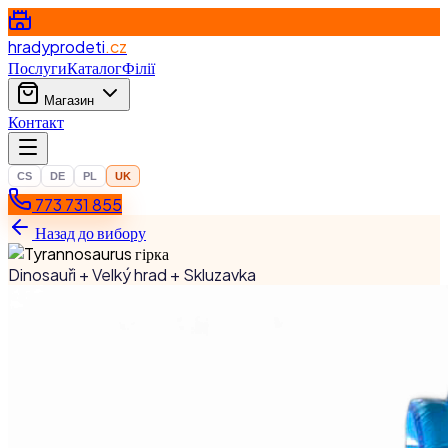
hradyprodeti
.cz
Послуги
Каталог
Філії
Магазин
Контакт
CS
DE
PL
UK
773 731 855
Назад до вибору
Dinosauři + Velký hrad + Skluzavka