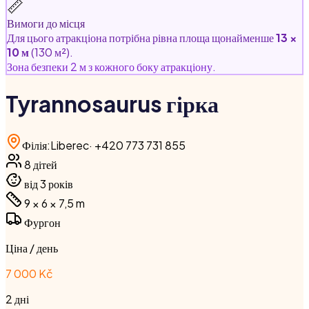
📏
Вимоги до місця
Для цього атракціона потрібна рівна площа щонайменше
13 ×
10 м
(130 м²).
Зона безпеки 2 м з кожного боку атракціону.
Tyrannosaurus гірка
Філія
:
Liberec
·
+420 773 731 855
8
дітей
від 3 років
9 × 6 × 7,5
m
Фургон
Ціна / день
7 000 Kč
2 дні