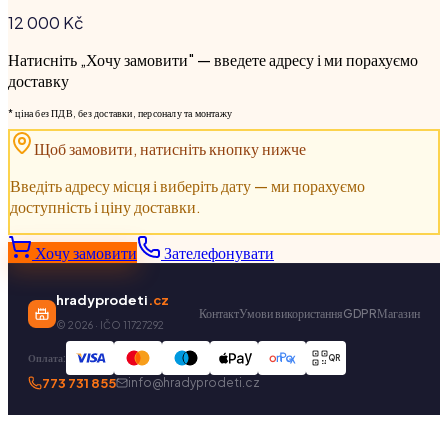
12 000
Kč
Натисніть „Хочу замовити" — введете адресу і ми порахуємо
доставку
* ціна без ПДВ, без доставки, персоналу та монтажу
Щоб замовити, натисніть кнопку нижче
Введіть адресу місця і виберіть дату — ми порахуємо
доступність і ціну доставки.
Хочу замовити
Зателефонувати
hradyprodeti
.cz
Контакт
Умови використання
GDPR
Магазин
©
2026
· IČO 11727292
Оплата:
QR
773 731 855
info@hradyprodeti.cz