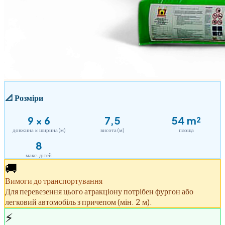
📐
Розміри
9
×
6
7,5
54
m²
довжина × ширина (м)
висота (м)
площа
8
макс. дітей
🚚
Вимоги до транспортування
Для перевезення цього атракціону потрібен фургон або
легковий автомобіль з причепом (мін. 2 м).
⚡