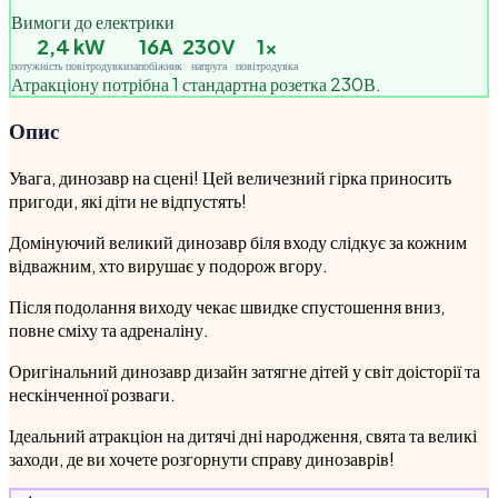
Вимоги до електрики
2,4
kW
16A
230V
1
×
потужність повітродувки
запобіжник
напруга
повітродувка
Атракціону потрібна 1 стандартна розетка 230В.
Опис
Увага, динозавр на сцені! Цей величезний гірка приносить
пригоди, які діти не відпустять!
Домінуючий великий динозавр біля входу слідкує за кожним
відважним, хто вирушає у подорож вгору.
Після подолання виходу чекає швидке спустошення вниз,
повне сміху та адреналіну.
Оригінальний динозавр дизайн затягне дітей у світ доісторії та
нескінченної розваги.
Ідеальний атракціон на дитячі дні народження, свята та великі
заходи, де ви хочете розгорнути справу динозаврів!