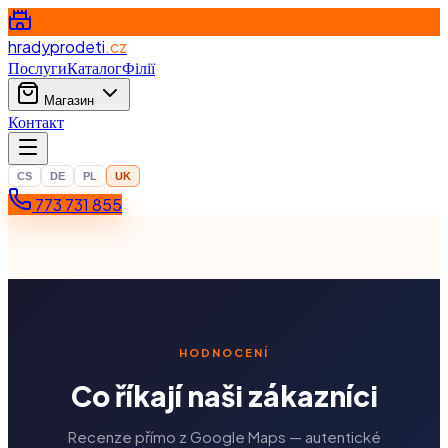
hradyprodeti
.cz
Послуги
Каталог
Філії
Магазин
Контакт
CS
DE
PL
UK
773 731 855
HODNOCENÍ
Co říkají naši zákazníci
Recenze přímo z Google Maps — autentické