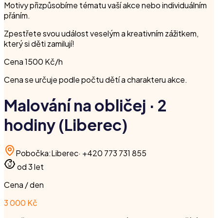
Motivy přizpůsobíme tématu vaší akce nebo individuálním
přáním.
Zpestřete svou událost veselým a kreativním zážitkem,
který si děti zamilují!
Cena 1500 Kč/h
Cena se určuje podle počtu dětí a charakteru akce.
Malování na obličej · 2
hodiny (Liberec)
Pobočka
:
Liberec
·
+420 773 731 855
od 3 let
Cena / den
3 000 Kč