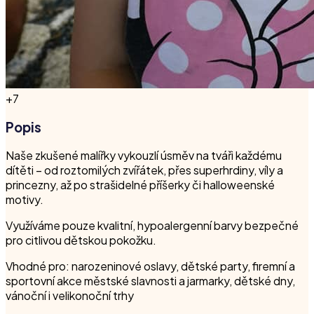
+
7
Popis
Naše zkušené malířky vykouzlí úsměv na tváři každému
dítěti – od roztomilých zvířátek, přes superhrdiny, víly a
princezny, až po strašidelné příšerky či halloweenské
motivy.
Využíváme pouze kvalitní, hypoalergenní barvy bezpečné
pro citlivou dětskou pokožku.
Vhodné pro: narozeninové oslavy, dětské party, firemní a
sportovní akce městské slavnosti a jarmarky, dětské dny,
vánoční i velikonoční trhy