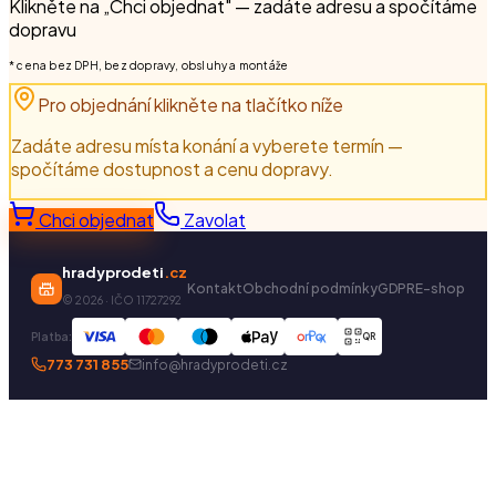
Klikněte na „Chci objednat" — zadáte adresu a spočítáme
dopravu
* cena bez DPH, bez dopravy, obsluhy a montáže
Pro objednání klikněte na tlačítko níže
Zadáte adresu místa konání a vyberete termín —
spočítáme dostupnost a cenu dopravy.
Chci objednat
Zavolat
hradyprodeti
.cz
Kontakt
Obchodní podmínky
GDPR
E-shop
©
2026
· IČO 11727292
Platba:
QR
773 731 855
info@hradyprodeti.cz