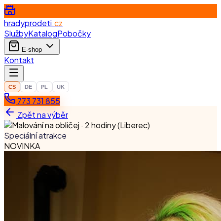
hradyprodeti
.cz
Služby
Katalog
Pobočky
E-shop
Kontakt
CS
DE
PL
UK
773 731 855
Zpět na výběr
Speciální atrakce
NOVINKA