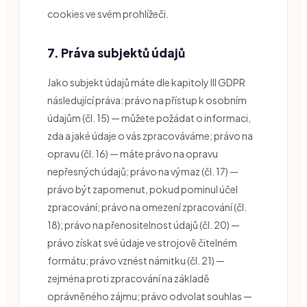
cookies ve svém prohlížeči.
7. Práva subjektů údajů
Jako subjekt údajů máte dle kapitoly III GDPR
následující práva: právo na přístup k osobním
údajům (čl. 15) — můžete požádat o informaci,
zda a jaké údaje o vás zpracováváme; právo na
opravu (čl. 16) — máte právo na opravu
nepřesných údajů; právo na výmaz (čl. 17) —
právo být zapomenut, pokud pominul účel
zpracování; právo na omezení zpracování (čl.
18); právo na přenositelnost údajů (čl. 20) —
právo získat své údaje ve strojově čitelném
formátu; právo vznést námitku (čl. 21) —
zejména proti zpracování na základě
oprávněného zájmu; právo odvolat souhlas —