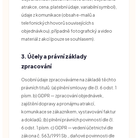
atrakce, cena, platební údaje, variabilní symbol),
údaje z komunikace (obsah e-mailů a
telefonických hovorů souvisejících s
objednávkou), případně fotografický a video
materiál z akcí (pouze se souhlasem).
3. Účely a právní základy
zpracování
Osobní údaje zpracováváme na základě těchto
právních titulů: (a) plnění smlouvy dle čl. 6 odst. 1
písm. b) GDPR — zpracování objednávek,
zajištění dopravy a pronájmu atrakcí,
komunikace se zákazníkem, vystavování faktur
a dokladů; (b) plnění právních povinností dle čl.
6 odst. 1 písm. c) GDPR — vedení účetnictví dle
zákona č. 563/1991 Sb., daňové povinnosti dle