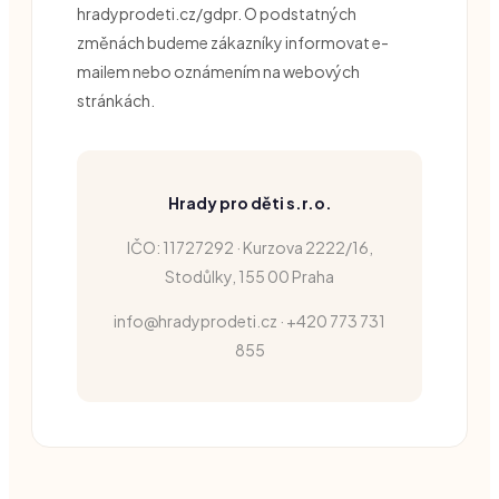
hradyprodeti.cz/gdpr. O podstatných
změnách budeme zákazníky informovat e-
mailem nebo oznámením na webových
stránkách.
Hrady pro děti s.r.o.
IČO: 11727292 · Kurzova 2222/16,
Stodůlky, 155 00 Praha
info@hradyprodeti.cz · +420 773 731
855