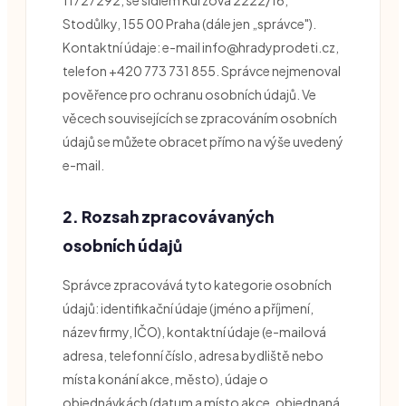
Stodůlky, 155 00 Praha (dále jen „správce").
Kontaktní údaje: e-mail info@hradyprodeti.cz,
telefon +420 773 731 855. Správce nejmenoval
pověřence pro ochranu osobních údajů. Ve
věcech souvisejících se zpracováním osobních
údajů se můžete obracet přímo na výše uvedený
e-mail.
2. Rozsah zpracovávaných
osobních údajů
Správce zpracovává tyto kategorie osobních
údajů: identifikační údaje (jméno a příjmení,
název firmy, IČO), kontaktní údaje (e-mailová
adresa, telefonní číslo, adresa bydliště nebo
místa konání akce, město), údaje o
objednávkách (datum a místo akce, objednaná