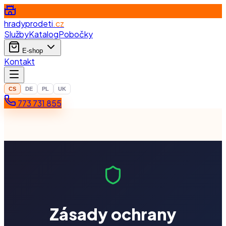
hradyprodeti
.cz
Služby
Katalog
Pobočky
E-shop
Kontakt
CS
DE
PL
UK
773 731 855
Zásady ochrany