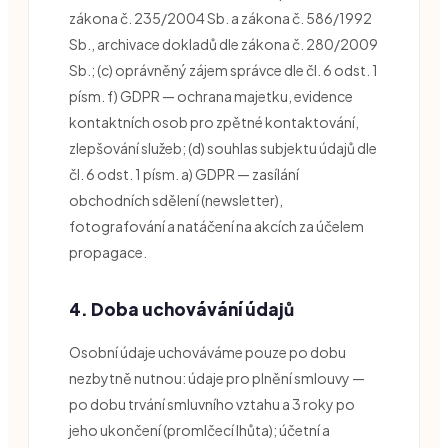
zákona č. 235/2004 Sb. a zákona č. 586/1992
Sb., archivace dokladů dle zákona č. 280/2009
Sb.; (c) oprávněný zájem správce dle čl. 6 odst. 1
písm. f) GDPR — ochrana majetku, evidence
kontaktních osob pro zpětné kontaktování,
zlepšování služeb; (d) souhlas subjektu údajů dle
čl. 6 odst. 1 písm. a) GDPR — zasílání
obchodních sdělení (newsletter),
fotografování a natáčení na akcích za účelem
propagace.
4. Doba uchovávání údajů
Osobní údaje uchováváme pouze po dobu
nezbytně nutnou: údaje pro plnění smlouvy —
po dobu trvání smluvního vztahu a 3 roky po
jeho ukončení (promlčecí lhůta); účetní a