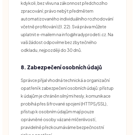
kdykoli, bez vlivu na zákonnost předchozího
zpracování; právo nebýt předmětem
automatizovaného individuálního rozhodování
včetně profilování (čl. 22). Svá práva můžete
uplatnit e-mailem na info@hradyprodeti.cz. Na
vaši žádost odpovíme bez zbytečného
odkladu, nejpozději do 30 dnů.
8. Zabezpečení osobních údajů
Správce přijal vhodná technická a organizační
opatření k zabezpečení osobních údajů: přístup
k údajům je chráněn silnými hesly, komunikace
probíhá přes šifrované spojení (HTTPS/SSL),
přístup k osobním údajům mají pouze
oprávněné osoby vázané mlčenlivostí,
pravidelně přezkoumáváme bezpečnostní
rizika a opatření.