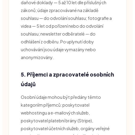
daňové doklady — 5 až 10 let dle příslušných
zákonů; údaje zpracovávané na základě
souhlasu — do odvolání souhlasu; fotografie a
videa — 5 let od pořízení nebo do odvolání
souhlasu; newsletter odběratelé — do
odhlášení z odběru. Po uplynutí doby
uchovávání jsou údaje vymazány nebo
anonymizovány.
5. Příjemci a zpracovatelé osobních
údajů
Osobní údaje mohou být předány těmto
kategoriím příjemců: poskytovatel
webhostingu a e-mailových služeb,
poskytovatel platební brány (Stripe),
poskytovatel účetních služeb, orgány veřejné