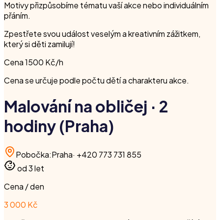
Motivy přizpůsobíme tématu vaší akce nebo individuálním
přáním.
Zpestřete svou událost veselým a kreativním zážitkem,
který si děti zamilují!
Cena 1500 Kč/h
Cena se určuje podle počtu dětí a charakteru akce.
Malování na obličej · 2
hodiny (Praha)
Pobočka
:
Praha
·
+420 773 731 855
od 3 let
Cena / den
3 000 Kč