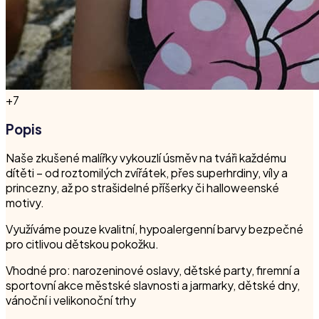
+
7
Popis
Naše zkušené malířky vykouzlí úsměv na tváři každému
dítěti – od roztomilých zvířátek, přes superhrdiny, víly a
princezny, až po strašidelné příšerky či halloweenské
motivy.
Využíváme pouze kvalitní, hypoalergenní barvy bezpečné
pro citlivou dětskou pokožku.
Vhodné pro: narozeninové oslavy, dětské party, firemní a
sportovní akce městské slavnosti a jarmarky, dětské dny,
vánoční i velikonoční trhy