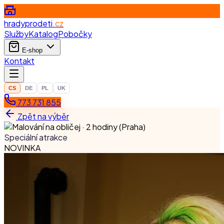
hradyprodeti
.cz
Služby
Katalog
Pobočky
E-shop
Kontakt
CS
DE
PL
UK
773 731 855
Zpět na výběr
Speciální atrakce
NOVINKA