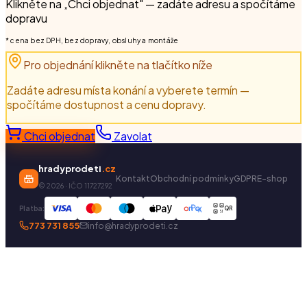
Klikněte na „Chci objednat" — zadáte adresu a spočítáme
dopravu
* cena bez DPH, bez dopravy, obsluhy a montáže
Pro objednání klikněte na tlačítko níže
Zadáte adresu místa konání a vyberete termín —
spočítáme dostupnost a cenu dopravy.
Chci objednat
Zavolat
hradyprodeti
.cz
Kontakt
Obchodní podmínky
GDPR
E-shop
©
2026
· IČO 11727292
Platba:
QR
773 731 855
info@hradyprodeti.cz