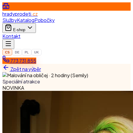
hradyprodeti
.cz
Služby
Katalog
Pobočky
E-shop
Kontakt
CS
DE
PL
UK
773 731 855
Zpět na výběr
Speciální atrakce
NOVINKA