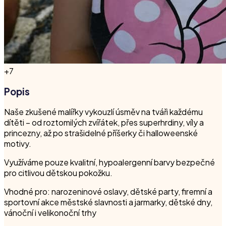
+
7
Popis
Naše zkušené malířky vykouzlí úsměv na tváři každému
dítěti – od roztomilých zvířátek, přes superhrdiny, víly a
princezny, až po strašidelné příšerky či halloweenské
motivy.
Využíváme pouze kvalitní, hypoalergenní barvy bezpečné
pro citlivou dětskou pokožku.
Vhodné pro: narozeninové oslavy, dětské party, firemní a
sportovní akce městské slavnosti a jarmarky, dětské dny,
vánoční i velikonoční trhy