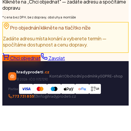
Klikněte na „Chci objednat" — zadáte adresu a spočítáme
dopravu
* cena bez DPH, bez dopravy, obsluhy a montáže
Pro objednání klikněte na tlačítko níže
Zadáte adresu místa konání a vyberete termín —
spočítáme dostupnost a cenu dopravy.
Chci objednat
Zavolat
hradyprodeti
.cz
Kontakt
Obchodní podmínky
GDPR
E-shop
©
2026
· IČO 11727292
Platba:
QR
773 731 855
info@hradyprodeti.cz