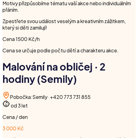
Motivy přizpůsobíme tématu vaší akce nebo individuálním
přáním.
Zpestřete svou událost veselým a kreativním zážitkem,
který si děti zamilují!
Cena 1500 Kč/h
Cena se určuje podle počtu dětí a charakteru akce.
Malování na obličej · 2
hodiny (Semily)
Pobočka
:
Semily
·
+420 773 731 855
od 3 let
Cena / den
3 000 Kč