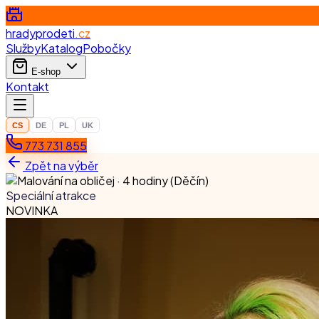
hradyprodeti
.cz
Služby
Katalog
Pobočky
E-shop
Kontakt
CS
DE
PL
UK
773 731 855
Zpět na výběr
Speciální atrakce
NOVINKA