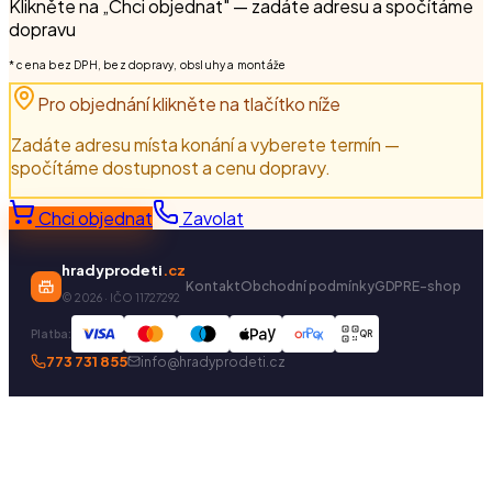
Klikněte na „Chci objednat" — zadáte adresu a spočítáme
dopravu
* cena bez DPH, bez dopravy, obsluhy a montáže
Pro objednání klikněte na tlačítko níže
Zadáte adresu místa konání a vyberete termín —
spočítáme dostupnost a cenu dopravy.
Chci objednat
Zavolat
hradyprodeti
.cz
Kontakt
Obchodní podmínky
GDPR
E-shop
©
2026
· IČO 11727292
Platba:
QR
773 731 855
info@hradyprodeti.cz