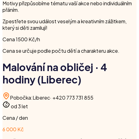
Motivy přizpůsobíme tématu vaší akce nebo individuálním
přáním.
Zpestřete svou událost veselým a kreativním zážitkem,
který si děti zamilují!
Cena 1500 Kč/h
Cena se určuje podle počtu dětí a charakteru akce.
Malování na obličej · 4
hodiny (Liberec)
Pobočka
:
Liberec
·
+420 773 731 855
od 3 let
Cena / den
6 000 Kč