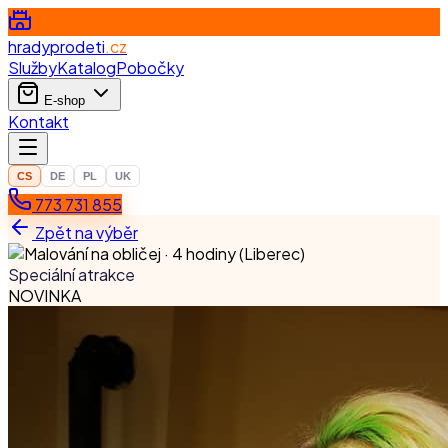
hradyprodeti
.cz
Služby
Katalog
Pobočky
E-shop
Kontakt
CS
DE
PL
UK
773 731 855
Zpět na výběr
Speciální atrakce
NOVINKA