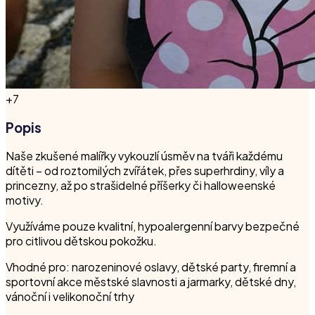
+
7
Popis
Naše zkušené malířky vykouzlí úsměv na tváři každému
dítěti – od roztomilých zvířátek, přes superhrdiny, víly a
princezny, až po strašidelné příšerky či halloweenské
motivy.
Využíváme pouze kvalitní, hypoalergenní barvy bezpečné
pro citlivou dětskou pokožku.
Vhodné pro: narozeninové oslavy, dětské party, firemní a
sportovní akce městské slavnosti a jarmarky, dětské dny,
vánoční i velikonoční trhy