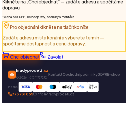
Klikněte na „Chci objednat" — zadáte adresu a spočítáme
dopravu
* cena bez DPH, bez dopravy, obsluhy a montáže
Pro objednání klikněte na tlačítko níže
Zadáte adresu místa konání a vyberete termín —
spočítáme dostupnost a cenu dopravy.
Chci objednat
Zavolat
hradyprodeti
.cz
Kontakt
Obchodní podmínky
GDPR
E-shop
©
2026
· IČO 11727292
Platba:
QR
773 731 855
info@hradyprodeti.cz