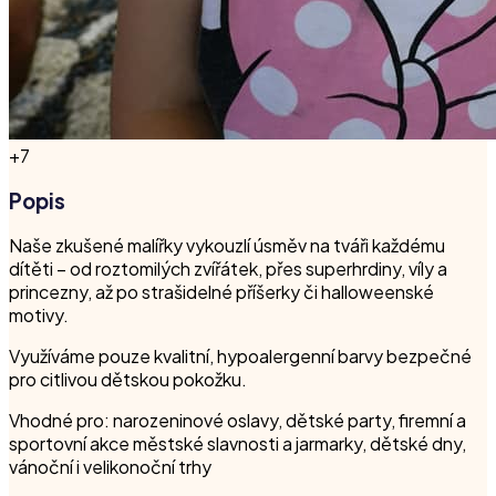
+
7
Popis
Naše zkušené malířky vykouzlí úsměv na tváři každému
dítěti – od roztomilých zvířátek, přes superhrdiny, víly a
princezny, až po strašidelné příšerky či halloweenské
motivy.
Využíváme pouze kvalitní, hypoalergenní barvy bezpečné
pro citlivou dětskou pokožku.
Vhodné pro: narozeninové oslavy, dětské party, firemní a
sportovní akce městské slavnosti a jarmarky, dětské dny,
vánoční i velikonoční trhy