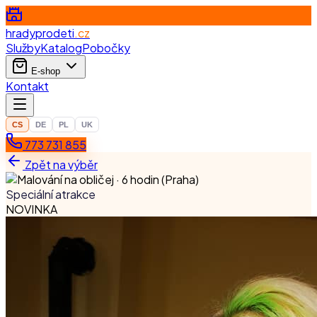
hradyprodeti
.cz
Služby
Katalog
Pobočky
E-shop
Kontakt
CS
DE
PL
UK
773 731 855
Zpět na výběr
Speciální atrakce
NOVINKA