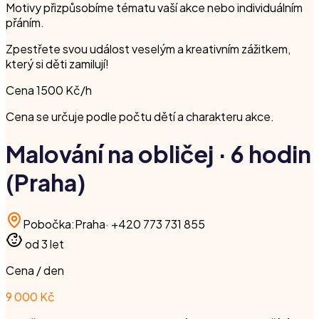
Motivy přizpůsobíme tématu vaší akce nebo individuálním
přáním.
Zpestřete svou událost veselým a kreativním zážitkem,
který si děti zamilují!
Cena 1500 Kč/h
Cena se určuje podle počtu dětí a charakteru akce.
Malování na obličej · 6 hodin
(Praha)
Pobočka
:
Praha
·
+420 773 731 855
od 3 let
Cena / den
9 000 Kč