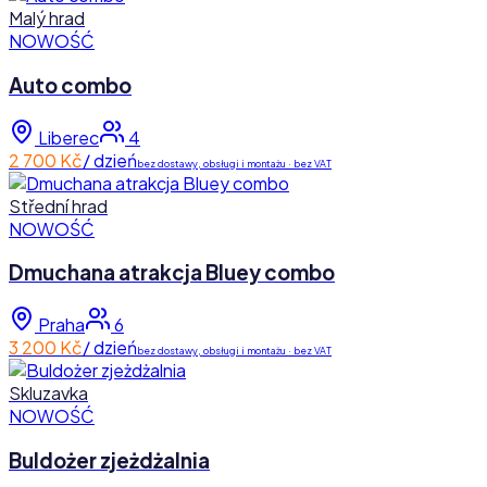
Malý hrad
NOWOŚĆ
Auto combo
Liberec
4
2 700 Kč
/ dzień
bez dostawy, obsługi i montażu · bez VAT
Střední hrad
NOWOŚĆ
Dmuchana atrakcja Bluey combo
Praha
6
3 200 Kč
/ dzień
bez dostawy, obsługi i montażu · bez VAT
Skluzavka
NOWOŚĆ
Buldożer zjeżdżalnia