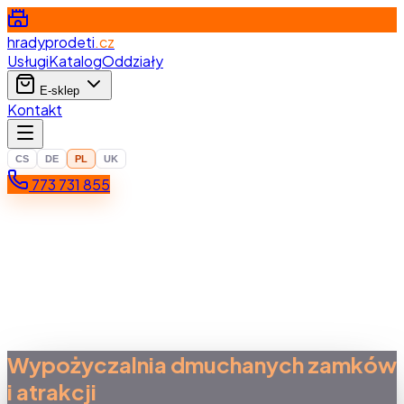
hradyprodeti
.cz
Usługi
Katalog
Oddziały
E-sklep
Kontakt
CS
DE
PL
UK
773 731 855
Wypożyczalnia dmuchanych zamków
i atrakcji