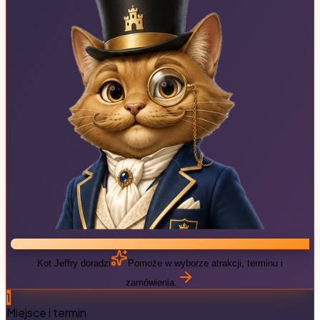
Kot Jeffry doradzi
Pomoże w wyborze atrakcji, terminu i
zamówienia.
1
Miejsce i termin