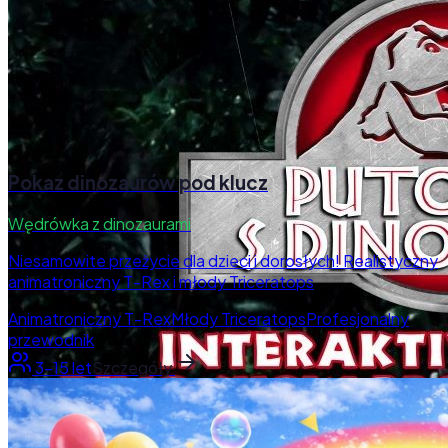
Pokaz dinozaurów pod klucz
Wędrówka z dinozaurami
Niesamowite przeżycie dla dzieci i dorosłych! Realistyczny
animatroniczny T-Rex i młody Triceratops
Animatroniczny T-Rex
Młody Triceratops
Profesjonalny
przewodnik
3–15 let
Szczegóły