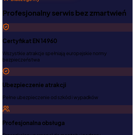
Profesjonalny serwis bez zmartwień
Certyfikat EN 14960
Wszystkie atrakcje spełniają europejskie normy
bezpieczeństwa
Ubezpieczenie atrakcji
Pełne ubezpieczenie od szkód i wypadków
Profesjonalna obsługa