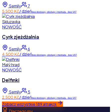
Semily
7
5 500 Kč
/ dzień
bez dostawy, obsługi i montażu · bez VAT
Skluzavka
NOWOŚĆ
Cyrk zjeżdżalnia
Semily
6
4 500 Kč
/ dzień
bez dostawy, obsługi i montażu · bez VAT
Malý hrad
NOWOŚĆ
Delfinki
Semily
5
2 500 Kč
/ dzień
bez dostawy, obsługi i montażu · bez VAT
Zobacz wszystkie 189 atrakcji
Dlaczego my