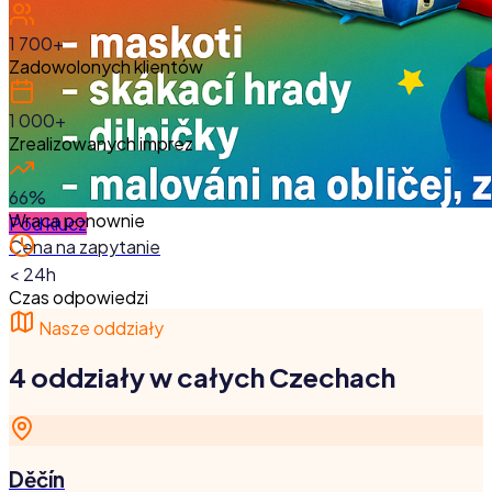
1 700+
Zadowolonych klientów
1 000+
Zrealizowanych imprez
66%
Wraca ponownie
Pod klucz
Cena na zapytanie
< 24h
Czas odpowiedzi
Nasze oddziały
4 oddziały w całych Czechach
Děčín