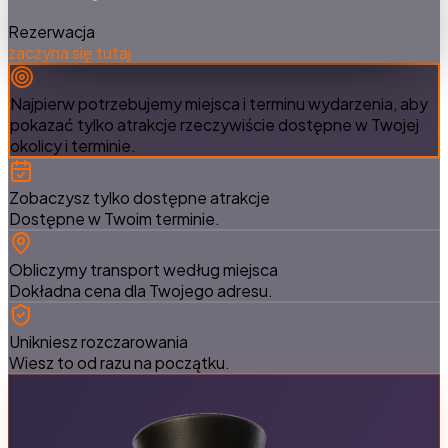
Rezerwacja
zaczyna się tutaj
Najpierw potrzebujemy miejsca i terminu wydarzenia,
aby
pokazać tylko atrakcje rzeczywiście dostępne w Twojej
okolicy i terminie.
Zobaczysz tylko dostępne atrakcje
Dostępne w Twoim terminie.
Obliczymy transport według miejsca
Dokładna cena dla Twojego adresu.
Unikniesz rozczarowania
Wiesz to od razu na początku.