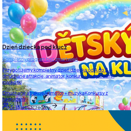
Dzień dziecka pod klucz
Kompletny program bez zmartwień
Przygotujemy kompletny dzień dziecka od A do Z —
dmuchane atrakcje, animator, konkursy z nagrodami i
maskotki
Dmuchane atrakcje
Animator + muzyka
Konkursy z
nagrodami
3–15 let
Szczegóły