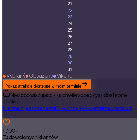
21
22
23
24
25
26
27
28
29
30
31
Vybraný
Obsazeno
Víkend
Pokaż atrakcje dostępne w moim terminie
Niezobowiązująco · za chwilę zobaczysz dostępne
atrakcje
Nie znam jeszcze terminu — chcę tylko przejrzeć katalog
→
1 700+
Zadowolonych klientów