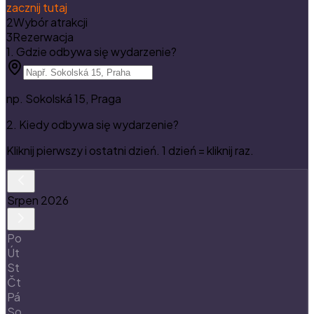
zacznij tutaj
2
Wybór atrakcji
3
Rezerwacja
1. Gdzie odbywa się wydarzenie?
np. Sokolská 15, Praga
2. Kiedy odbywa się wydarzenie?
Kliknij pierwszy i ostatni dzień.
1 dzień = kliknij raz.
Srpen
2026
Po
Út
St
Čt
Pá
So