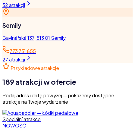
32
atrakcji
Semily
Bavlnářská 137, 513 01 Semily
773 731 855
27
atrakcji
Przykładowe atrakcje
189 atrakcji w ofercie
Podaj adres i datę powyżej — pokażemy dostępne
atrakcje na Twoje wydarzenie
Speciální atrakce
NOWOŚĆ