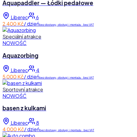
Aquapaddler — Łódki pedałowe
Liberec
6
2 400 Kč
/ dzień
bez dostawy, obsługi i montażu · bez VAT
Speciální atrakce
NOWOŚĆ
Aquazorbing
Liberec
4
5 000 Kč
/ dzień
bez dostawy, obsługi i montażu · bez VAT
Sportovní atrakce
NOWOŚĆ
basen z kulkami
Liberec
8
4 000 Kč
/ dzień
bez dostawy, obsługi i montażu · bez VAT