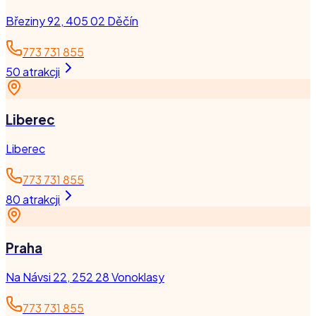
Březiny 92, 405 02 Děčín
773 731 855
50
atrakcji
Liberec
Liberec
773 731 855
80
atrakcji
Praha
Na Návsi 22, 252 28 Vonoklasy
773 731 855