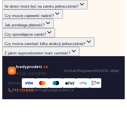
Ile dzieci może być na zamku jednocześnie?
Czy muszę zapewnić nadzór?
Jak przebiega płatność?
Czy sprzedajecie zamki?
Czy można zamówić kilka atrakcji jednocześnie?
Z jakim wyprzedzeniem mam zamówić?
hradyprodeti
.cz
Kontakt
Regulamin
RODO
E-sklep
©
2026
· IČO 11727292
Płatność:
QR
773 731 855
info@hradyprodeti.cz