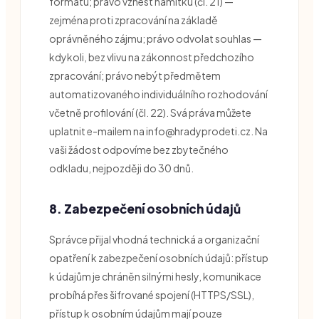
formátu; právo vznést námitku (čl. 21) —
zejména proti zpracování na základě
oprávněného zájmu; právo odvolat souhlas —
kdykoli, bez vlivu na zákonnost předchozího
zpracování; právo nebýt předmětem
automatizovaného individuálního rozhodování
včetně profilování (čl. 22). Svá práva můžete
uplatnit e-mailem na info@hradyprodeti.cz. Na
vaši žádost odpovíme bez zbytečného
odkladu, nejpozději do 30 dnů.
8. Zabezpečení osobních údajů
Správce přijal vhodná technická a organizační
opatření k zabezpečení osobních údajů: přístup
k údajům je chráněn silnými hesly, komunikace
probíhá přes šifrované spojení (HTTPS/SSL),
přístup k osobním údajům mají pouze