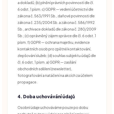
a dokladů; (b) plnění právních povinností dle čl.
6 odst. 1 písm. c) GDPR — vedení účetnictví dle
zákona č. 563/1991 Sb., daňové povinnosti dle
zákona č. 235/2004 Sb. a zákona č. 586/1992
Sb., archivace dokladů dle zákona č. 280/2009
Sb.; (c) oprávněný zájem správce dle čl. 6 odst. 1
písm. f) GDPR — ochrana majetku, evidence
kontaktních osob pro zpětné kontaktování,
zlepšování služeb; (d) souhlas subjektu údajů dle
čl. 6 odst. 1 písm. a) GDPR — zasílání
obchodních sdělení (newsletter),
fotografování a natáčení na akcích za účelem
propagace.
4. Doba uchovávání údajů
Osobní údaje uchováváme pouze po dobu
nezbytně nutnou: údaje pro plnění smlouvy —