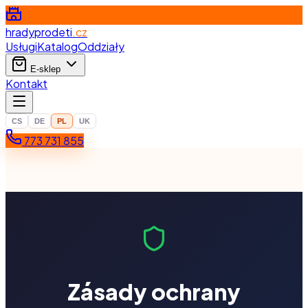
hradyprodeti
.cz
Usługi
Katalog
Oddziały
E-sklep
Kontakt
CS
DE
PL
UK
773 731 855
Zásady ochrany