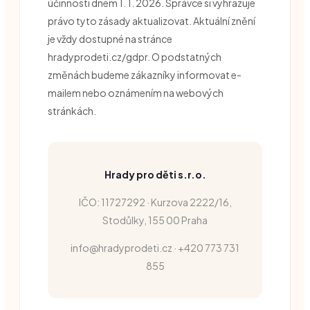
účinnosti dnem 1. 1. 2026. Správce si vyhrazuje
právo tyto zásady aktualizovat. Aktuální znění
je vždy dostupné na stránce
hradyprodeti.cz/gdpr. O podstatných
změnách budeme zákazníky informovat e-
mailem nebo oznámením na webových
stránkách.
Hrady pro děti s.r.o.
IČO: 11727292 · Kurzova 2222/16,
Stodůlky, 155 00 Praha
info@hradyprodeti.cz · +420 773 731
855