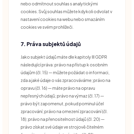
nebo odmítnout souhlas s analytickými
cookies. Svůj souhlas můžete kdykoli odvolat v
nastavení cookies na webu nebo smazáním
cookies ve svém prohlížeči.
7. Práva subjektů údajů
Jako subjekt údajů máte dle kapitoly III GDPR
následující práva: právo na přístup k osobním
údajům (čl. 15) — můžete požádat o informaci,
zda a jaké údaje o vás zpracováváme; právo na
opravu (čl. 16) — máte právo na opravu
nepřesných údajů; právo na výmaz (čl. 17) —
právo být zapomenut, pokud pominul účel
zpracování; právo na omezení zpracování (čl.
18); právo na přenositelnost údajů (čl. 20) —
právo získat své údaje ve strojově čitelném