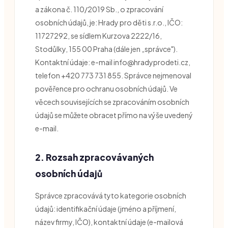
a zákona č. 110/2019 Sb., o zpracování
osobních údajů, je: Hrady pro děti s.r.o., IČO:
11727292, se sídlem Kurzova 2222/16,
Stodůlky, 155 00 Praha (dále jen „správce").
Kontaktní údaje: e-mail info@hradyprodeti.cz,
telefon +420 773 731 855. Správce nejmenoval
pověřence pro ochranu osobních údajů. Ve
věcech souvisejících se zpracováním osobních
údajů se můžete obracet přímo na výše uvedený
e-mail.
2. Rozsah zpracovávaných
osobních údajů
Správce zpracovává tyto kategorie osobních
údajů: identifikační údaje (jméno a příjmení,
název firmy, IČO), kontaktní údaje (e-mailová