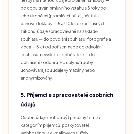
po dobu trvání smluvního vztahu a 3 roky po
jeho ukončení (promlčecí lhůta); účetní a
daňové doklady — 5 až 10 let dle příslušných
zákonů; údaje zpracovávané na základě
souhlasu — do odvolání souhlasu; fotografie a
videa — 5 let od pořízení nebo do odvolání
souhlasu; newsletter odběratelé — do
odhlášení z odběru. Po uplynutí doby
uchovávání jsou údaje vymazány nebo
anonymizovány.
5. Příjemci a zpracovatelé osobních
údajů
Osobní údaje mohou být předány těmto
kategoriím příjemců: poskytovatel
webhostingu a e-mailových služeb,