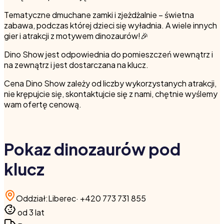
Tematyczne dmuchane zamki i zjeżdżalnie – świetna
zabawa, podczas której dzieci się wyładnia. A wiele innych
gier i atrakcji z motywem dinozaurów!🎉
Dino Show jest odpowiednia do pomieszczeń wewnątrz i
na zewnątrz i jest dostarczana na klucz.
Cena Dino Show zależy od liczby wykorzystanych atrakcji,
nie krępujcie się, skontaktujcie się z nami, chętnie wyślemy
wam ofertę cenową.
Pokaz dinozaurów pod
klucz
Oddział
:
Liberec
·
+420 773 731 855
od 3 lat