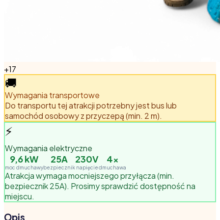
+
17
🚚
Wymagania transportowe
Do transportu tej atrakcji potrzebny jest bus lub
samochód osobowy z przyczepą (min. 2 m).
⚡
Wymagania elektryczne
9,6
kW
25A
230V
4
×
moc dmuchawy
bezpiecznik
napięcie
dmuchawa
Atrakcja wymaga mocniejszego przyłącza (min.
bezpiecznik 25A). Prosimy sprawdzić dostępność na
miejscu.
Opis