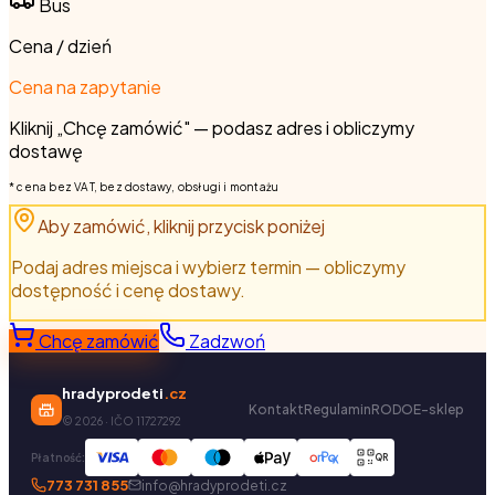
Bus
Cena / dzień
Cena na zapytanie
Kliknij „Chcę zamówić" — podasz adres i obliczymy
dostawę
* cena bez VAT, bez dostawy, obsługi i montażu
Aby zamówić, kliknij przycisk poniżej
Podaj adres miejsca i wybierz termin — obliczymy
dostępność i cenę dostawy.
Chcę zamówić
Zadzwoń
hradyprodeti
.cz
Kontakt
Regulamin
RODO
E-sklep
©
2026
· IČO 11727292
Płatność:
QR
773 731 855
info@hradyprodeti.cz