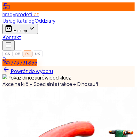
hradyprodeti
.cz
Usługi
Katalog
Oddziały
E-sklep
Kontakt
CS
DE
PL
UK
773 731 855
Powrót do wyboru
Akce na klíč + Speciální atrakce + Dinosauři