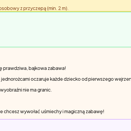
 osobowy z przyczepą (min. 2 m).
ię prawdziwa, bajkowa zabawa!
jednorożcami oczaruje każde dziecko od pierwszego wejrzen
wyobraźni nie ma granic.
gdzie chcesz wywołać uśmiechy i magiczną zabawę!