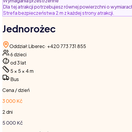
Wymagania przestrzenne
Dla tej atrakcji potrzebujesz równej powierzchni o wymiarac
Strefa bezpieczeństwa 2 m z każdej strony atrakcji.
Jednorożec
Oddział
:
Liberec
·
+420 773 731 855
6
dzieci
od 3 lat
5 × 5 × 4
m
Bus
Cena / dzień
3 000 Kč
2 dni
5 000
Kč