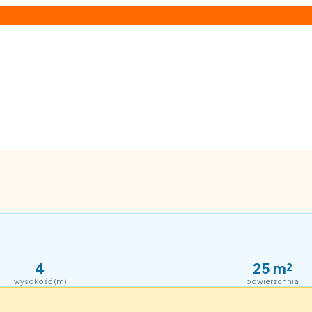
4
25
m²
wysokość (m)
powierzchnia