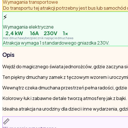
Wymagania transportowe
Do transportu tej atrakcji potrzebny jest bus lub samochód
⚡
Wymagania elektryczne
2,4
kW
16A
230V
1
×
moc dmuchawy
bezpiecznik
napięcie
dmuchawa
Atrakcja wymaga 1 standardowego gniazdka 230V.
Opis
Wejdź do magicznego świata jednorożców, gdzie zaczyna s
Ten piękny dmuchany zamek z tęczowym wzorem i uroczymi 
Wewnątrz czeka dmuchana przestrzeń pełna radości, gdzie 
Kolorowy łuk i zabawne detale tworzą atmosferę jak z bajki.
Idealna atrakcja na urodziny dla dzieci i inne wydarzenia, 
📏