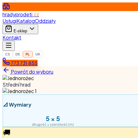
hradyprodeti
.cz
Usługi
Katalog
Oddziały
E-sklep
Kontakt
CS
DE
PL
UK
773 731 855
Powrót do wyboru
Střední hrad
📐
Wymiary
5
×
5
długość × szerokość (m)
🚚