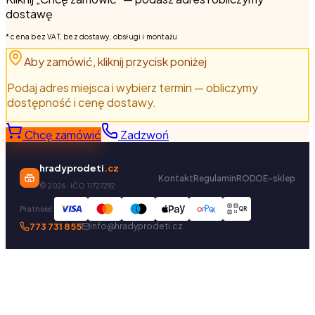
dostawę
* cena bez VAT, bez dostawy, obsługi i montażu
Aby zamówić, kliknij przycisk poniżej
Podaj adres miejsca i wybierz termin — obliczymy
dostępność i cenę dostawy.
Chcę zamówić
Zadzwoń
hradyprodeti
.cz
Kontakt
Regulamin
RODO
E-sklep
©
2026
· IČO 11727292
Płatność:
QR
773 731 855
info@hradyprodeti.cz