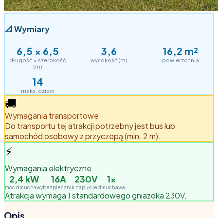
📐
Wymiary
6,5
×
6,5
3,6
16,2
m²
długość × szerokość
wysokość (m)
powierzchnia
(m)
14
maks. dzieci
🚚
Wymagania transportowe
Do transportu tej atrakcji potrzebny jest bus lub
samochód osobowy z przyczepą (min. 2 m).
⚡
Wymagania elektryczne
2,4
kW
16A
230V
1
×
moc dmuchawy
bezpiecznik
napięcie
dmuchawa
Atrakcja wymaga 1 standardowego gniazdka 230V.
Opis