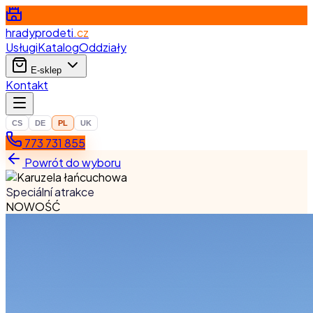
hradyprodeti
.cz
Usługi
Katalog
Oddziały
E-sklep
Kontakt
CS
DE
PL
UK
773 731 855
Powrót do wyboru
Speciální atrakce
NOWOŚĆ