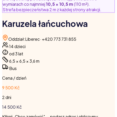
wymiarach co najmniej
10,5 × 10,5 m
(110 m²).
Strefa bezpieczeństwa 2 m z każdej strony atrakcji.
Karuzela łańcuchowa
Oddział
:
Liberec
·
+420 773 731 855
14
dzieci
od 3 lat
6,5 × 6,5 × 3,6
m
Bus
Cena / dzień
9 500 Kč
2 dni
14 500
Kč
Kliknij „Chcę zamówić" — podasz adres i obliczymy