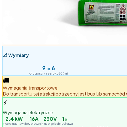
📐
Wymiary
9
×
6
długość × szerokość (m)
🚚
Wymagania transportowe
Do transportu tej atrakcji potrzebny jest bus lub samochód
⚡
Wymagania elektryczne
2,4
kW
16A
230V
1
×
moc dmuchawy
bezpiecznik
napięcie
dmuchawa