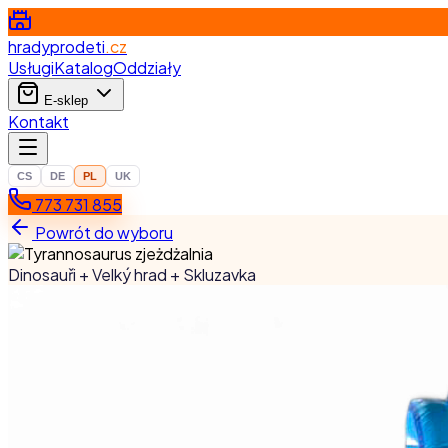
hradyprodeti
.cz
Usługi
Katalog
Oddziały
E-sklep
Kontakt
CS
DE
PL
UK
773 731 855
Powrót do wyboru
Dinosauři + Velký hrad + Skluzavka