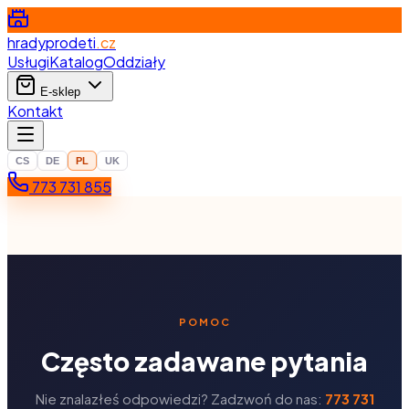
hradyprodeti
.cz
Usługi
Katalog
Oddziały
E-sklep
Kontakt
CS
DE
PL
UK
773 731 855
POMOC
Często zadawane pytania
Nie znalazłeś odpowiedzi? Zadzwoń do nas:
773 731