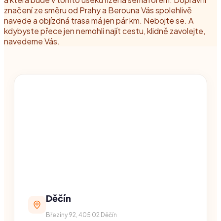
značení ze směru od Prahy a Berouna Vás spolehlivě
navede a objízdná trasa má jen pár km. Nebojte se. A
kdybyste přece jen nemohli najít cestu, klidně zavolejte,
navedeme Vás.
Děčín
Březiny 92, 405 02 Děčín