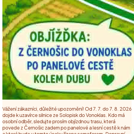
Vážení zákazníci, důležité upozornění! Od 7. 7. do 7. 8. 2026
dojde k uzavírce silnice ze Solopisk do Vonoklas. Kdo má
osobní odběr, sledujte prosím objízdnou trasu, která
povede z Černošic zadem po panelové a lesní cestě k nám
a která bude v tomto úseku řízena semaforem. Dopravní