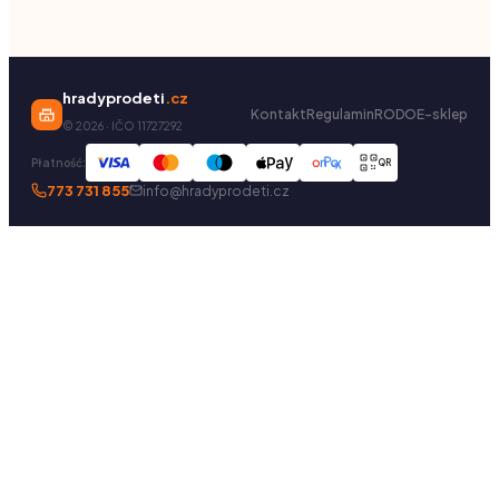
hradyprodeti
.cz
Kontakt
Regulamin
RODO
E-sklep
©
2026
· IČO 11727292
Płatność:
QR
773 731 855
info@hradyprodeti.cz