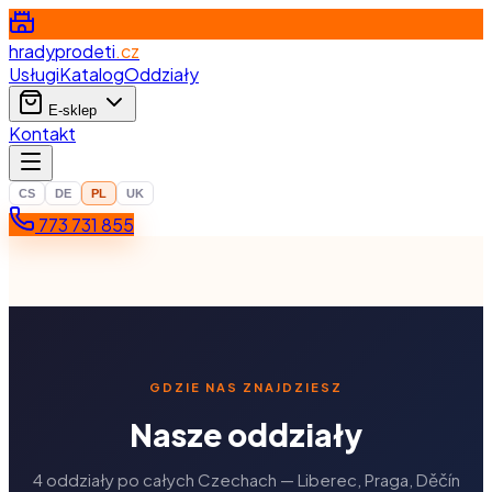
hradyprodeti
.cz
Usługi
Katalog
Oddziały
E-sklep
Kontakt
CS
DE
PL
UK
773 731 855
GDZIE NAS ZNAJDZIESZ
Nasze oddziały
4 oddziały po całych Czechach — Liberec, Praga, Děčín