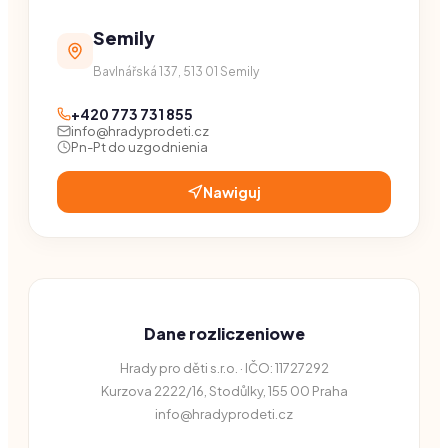
Semily
Bavlnářská 137, 513 01 Semily
+420 773 731 855
info@hradyprodeti.cz
Pn-Pt do uzgodnienia
Nawiguj
Dane rozliczeniowe
Hrady pro děti s.r.o. · IČO: 11727292
Kurzova 2222/16, Stodůlky, 155 00 Praha
info@hradyprodeti.cz