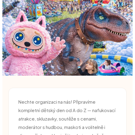
Na klíč
Nechte organizaci na nás! Připravíme
Dětský den na klíč
kompletní dětský den od A do Z — nafukovací
atrakce, skluzavky, soutěže s cenami,
Kompletní program bez starostí
moderátor s hudbou, maskoti a volitelně i