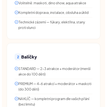
Volitelně: maskoti, dino show, aqua atrakce
Kompletní doprava, instalace, obsluha a úklid
Technické zázemí — fúkary, elektřina, stany
proti slunci
Balíčky
2
STANDARD — 2-3 atrakce + moderátor (menší
akce do 100 dětí)
PREMIUM — 4-6 atrakcí + moderátor + maskoti
(do 300 dětí)
NA KLÍČ — kompletní program dle vašich přání
(bez limitu)