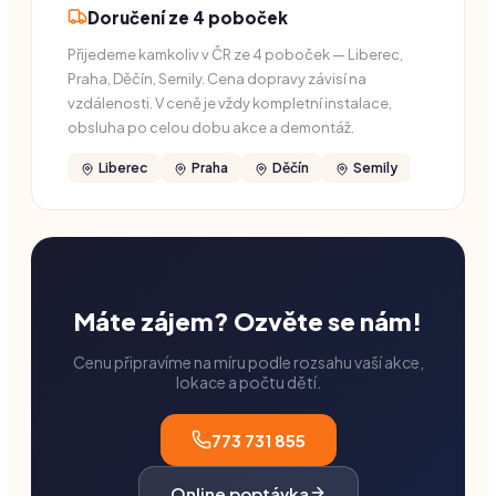
Doručení ze 4 poboček
Přijedeme kamkoliv v ČR ze 4 poboček — Liberec,
Praha, Děčín, Semily. Cena dopravy závisí na
vzdálenosti. V ceně je vždy kompletní instalace,
obsluha po celou dobu akce a demontáž.
Liberec
Praha
Děčín
Semily
Máte zájem? Ozvěte se nám!
Cenu připravíme na míru podle rozsahu vaší akce,
lokace a počtu dětí.
773 731 855
Online poptávka