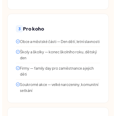
Pro koho
3
Obce a městské části — Den dětí, letní slavnosti
Školy a školky — konec školního roku, dětský
den
Firmy — family day pro zaměstnance a jejich
děti
Soukromé akce — velké narozeniny, komunitní
setkání