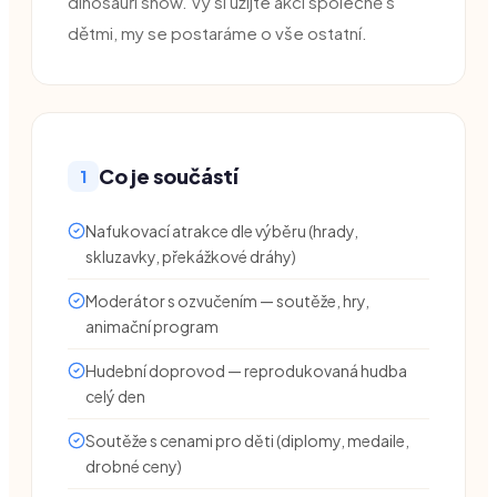
dinosauří show. Vy si užijte akci společně s
3–15 let
4–8 hodin
Cena na dotaz
dětmi, my se postaráme o vše ostatní.
Co je součástí
1
Nafukovací atrakce dle výběru (hrady,
skluzavky, překážkové dráhy)
Moderátor s ozvučením — soutěže, hry,
animační program
Hudební doprovod — reprodukovaná hudba
celý den
Soutěže s cenami pro děti (diplomy, medaile,
drobné ceny)