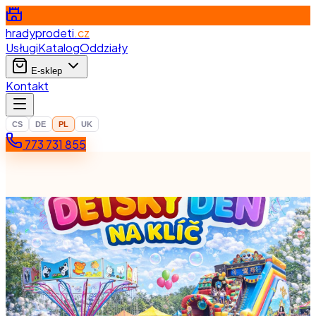
hradyprodeti
.cz
Usługi
Katalog
Oddziały
E-sklep
Kontakt
CS
DE
PL
UK
773 731 855