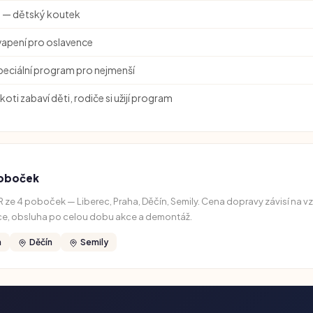
ky — dětský koutek
apení pro oslavence
peciální program pro nejmenší
ti zabaví děti, rodiče si užijí program
poboček
 ze 4 poboček — Liberec, Praha, Děčín, Semily. Cena dopravy závisí na vz
ace, obsluha po celou dobu akce a demontáž.
a
Děčín
Semily