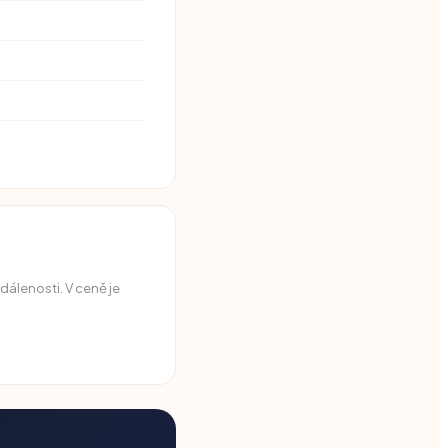
dálenosti. V ceně je