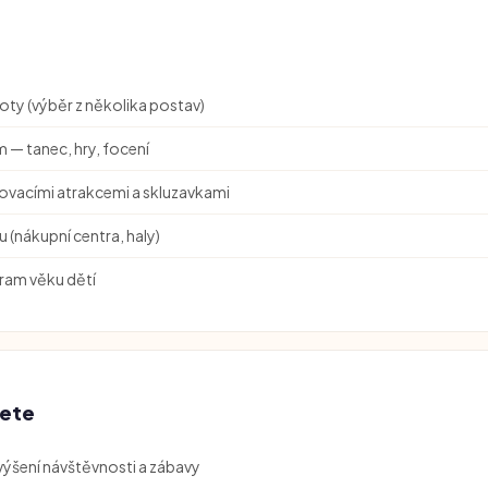
na dotaz
oty (výběr z několika postav)
m — tanec, hry, focení
vacími atrakcemi a skluzavkami
u (nákupní centra, haly)
ram věku dětí
dete
výšení návštěvnosti a zábavy