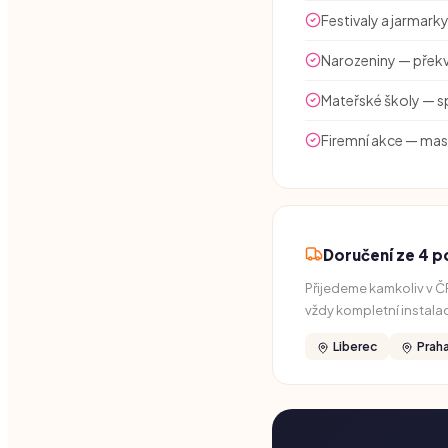
Festivaly a jarmar
Narozeniny — překv
Mateřské školy — s
Firemní akce — masko
Doručení ze 4 
Přijedeme kamkoliv v ČR
vždy kompletní instal
Liberec
Prah