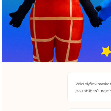
Na klíč
Velcí plyšoví maskot
Dětské odpoledn
jsou oblíbení u nejm
Oblíbení plyšoví kamarádi na 