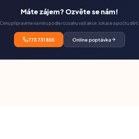
Máte zájem? Ozvěte se nám!
Cenu připravíme na míru podle rozsahu vaší akce, lokace a počtu dětí
773 731 855
Online poptávka