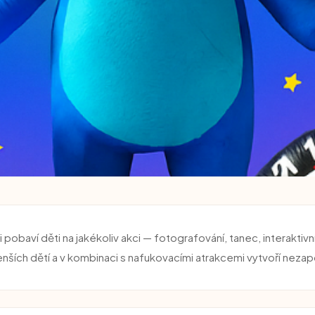
i pobaví děti na jakékoliv akci — fotografování, tanec, interaktiv
e s maskoty
enších dětí a v kombinaci s nafukovacími atrakcemi vytvoří neza
vaší akci