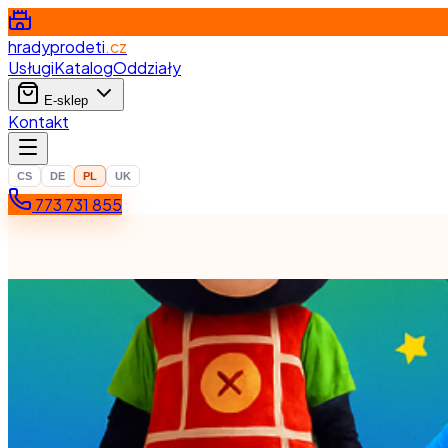
hradyprodeti
.cz
Usługi
Katalog
Oddziały
E-sklep
Kontakt
CS
DE
PL
UK
773 731 855